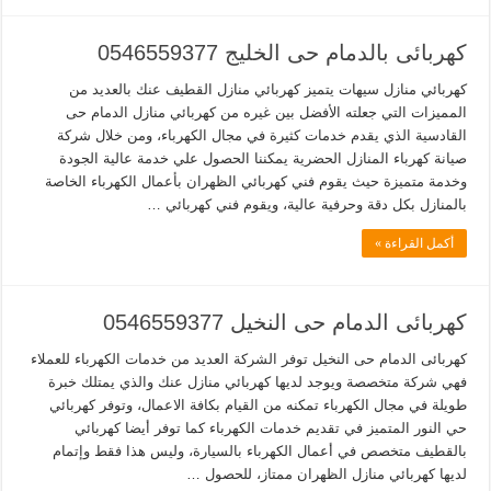
كهربائى بالدمام حى الخليج 0546559377
كهربائي منازل سيهات يتميز كهربائي منازل القطيف عنك بالعديد من
المميزات التي جعلته الأفضل بين غيره من كهربائي منازل الدمام حى
القادسية الذي يقدم خدمات كثيرة في مجال الكهرباء، ومن خلال شركة
صيانة كهرباء المنازل الحضرية يمكننا الحصول علي خدمة عالية الجودة
وخدمة متميزة حيث يقوم فني كهربائي الظهران بأعمال الكهرباء الخاصة
بالمنازل بكل دقة وحرفية عالية، ويقوم فني كهربائي …
أكمل القراءة »
كهربائى الدمام حى النخيل 0546559377
كهربائى الدمام حى النخيل توفر الشركة العديد من خدمات الكهرباء للعملاء
فهي شركة متخصصة ويوجد لديها كهربائي منازل عنك والذي يمتلك خبرة
طويلة في مجال الكهرباء تمكنه من القيام بكافة الاعمال، وتوفر كهربائي
حي النور المتميز في تقديم خدمات الكهرباء كما توفر أيضا كهربائي
بالقطيف متخصص في أعمال الكهرباء بالسيارة، وليس هذا فقط وإتمام
لديها كهربائي منازل الظهران ممتاز، للحصول …