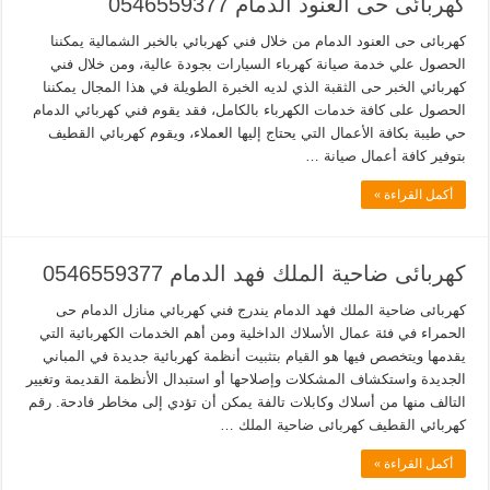
كهربائى حى العنود الدمام 0546559377
كهربائى حى العنود الدمام من خلال فني كهربائي بالخبر الشمالية يمكننا
الحصول علي خدمة صيانة كهرباء السيارات بجودة عالية، ومن خلال فني
كهربائي الخبر حى الثقبة الذي لديه الخبرة الطويلة في هذا المجال يمكننا
الحصول على كافة خدمات الكهرباء بالكامل، فقد يقوم فني كهربائي الدمام
حي طيبة بكافة الأعمال التي يحتاج إليها العملاء، ويقوم كهربائي القطيف
بتوفير كافة أعمال صيانة …
أكمل القراءة »
كهربائى ضاحية الملك فهد الدمام 0546559377
كهربائى ضاحية الملك فهد الدمام يندرج فني كهربائي منازل الدمام حى
الحمراء في فئة عمال الأسلاك الداخلية ومن أهم الخدمات الكهربائية التي
يقدمها ويتخصص فيها هو القيام بتثبيت أنظمة كهربائية جديدة في المباني
الجديدة واستكشاف المشكلات وإصلاحها أو استبدال الأنظمة القديمة وتغيير
التالف منها من أسلاك وكابلات تالفة يمكن أن تؤدي إلى مخاطر فادحة. رقم
كهربائي القطيف كهربائى ضاحية الملك …
أكمل القراءة »