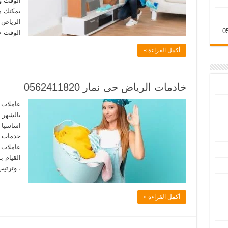
الوقت وا
يمكنك م
الرياض 
الوقت 
أكمل القراءة »
خادمات الرياض حى نمار 0562411820
عاملات ن
بالشهر 
اساسيا 
خدمات م
عاملات ب
القيام 
، وترتي
…
أكمل القراءة »