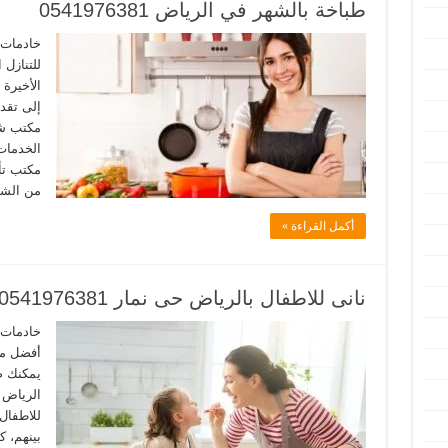
طباخة بالشهر في الرياض 0541976381
خادمات 
للتنازل
الأخيرة
إلى تقدي
مكتب شغ
الخدمات
مكتب تأ
من الشغ
أكمل القراءة »
نانى للاطفال بالرياض حى نمار 0541976381
خادمات 
أفضل مك
يمكنك ض
الرياض ب
للاطفال
بينهم، ك