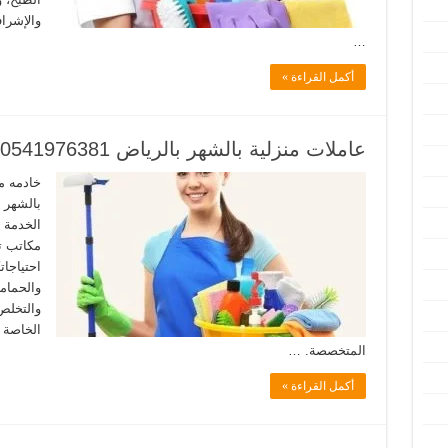
والإشرا
…
أكمل القراءة »
عاملات منزلية بالشهر بالرياض 0541976381
خادمه م
الخدمة 
مكاتب ت
احتياجات
والحمام
والتخلص
الخاصة 
المتخصصة. …
أكمل القراءة »