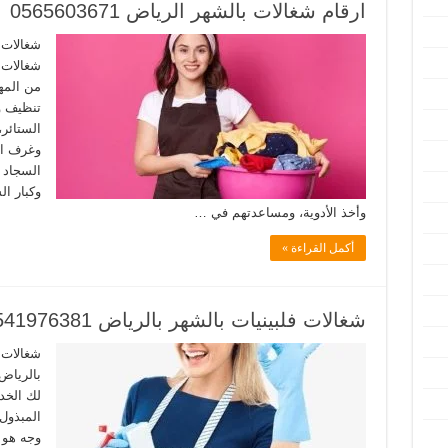
ارقام شغالات بالشهر الرياض 0565603671
شغالات 
شغالات 
من المه
تنظيف و
الستائر
وغرف ال
السجاد 
وكبار ال
وأخذ الأدوية، ومساعدتهم في …
أكمل القراءة »
شغالات فلبينيات بالشهر بالرياض 0541976381
شغالات 
بالرياض 
لك الخدم
المبذول 
وجه هو م