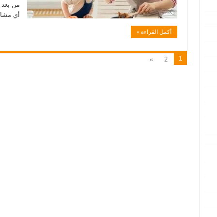
من بعد 
أي مشا
أكمل القراءة »
1
»
2