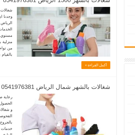
شغالات بالشهر 1500 الرياض 0541976381
شغالات ا
وجدنا ا
الخدمات
مستوي ال
منزلية ب
من تواج
بالقيام 
أكمل القراءة »
شغالات بالشهر شمال الرياض 0541976381
رعاية ص
الحصول 
و شغالا
الفحوصا
بالجروح،
خدمات ص
الطبخ، و