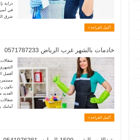
دراية بإ
في أسرع
شرق الر
أكمل القراءة »
خادمات بالشهر غرب الرياض 0571787233
شغالات 
الشهري 
أفضل ال
مستمرة 
تكون رخي
العديد 
شغالات ا
أمامك ب
أكمل القراءة »