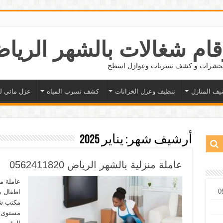
 الحشرات و كشف تسربات وعوازل اسطح
يف المنازل
تنظيف وعزل الخزانات
كشف تسرب المياه
عزل مائي ل
أرشيف شهر:
يناير 2025
عاملة منزلية بالشهر الرياض 0562411820
عاملة م
اطفال با
مكتب شغ
مستوى ع