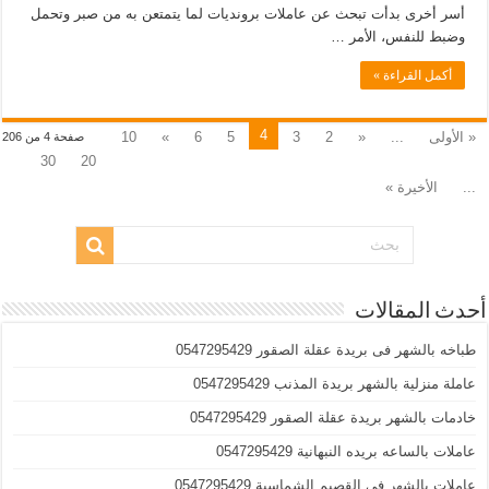
أسر أخرى بدأت تبحث عن عاملات برونديات لما يتمتعن به من صبر وتحمل
وضبط للنفس، الأمر …
أكمل القراءة »
4
« الأولى
...
«
2
3
5
6
»
10
صفحة 4 من 206
30
20
...
الأخيرة »
أحدث المقالات
طباخه بالشهر فى بريدة عقلة الصقور 0547295429
عاملة منزلية بالشهر بريدة المذنب 0547295429
خادمات بالشهر بريدة عقلة الصقور 0547295429
عاملات بالساعه بريده النبهانية 0547295429
عاملات بالشهر في القصيم الشماسية 0547295429