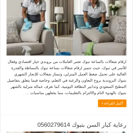
ارقام شغالات بالساعة تبوك تعتبر العاملات من بروندي خيار اقتصادي وفعال
للأسر في تبوك، حيث تتميز ارقام شغالات بساعة تبوك بالبساطة والقدرة
العالية على تحمل ضغط العمل المنزلي، وتمتاز شغالات للايجار الشهري
بتبوك البروندية بروح التعاون والرغبة في التعلم، وخاصة فيما يتعلق بتفاصيل
المطبخ السعودي وتدابير النظافة اليومية، كما تعرف عمالة منزلية بالشهر
بتبوك بالهدوء التام والالتزام بالتعليمات، مما يجعلهن مناسبات …
أكمل القراءة »
رعاية كبار السن بتبوك 0560279614