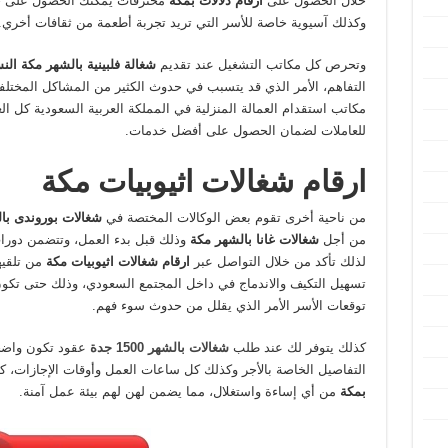
خلال الحصول على
ارقام دلالات بمكة
محترفات يمكنك الحصول على خدم
وكذلك آسيوية خاصة للأسر التي تريد تجربة أطعمة من ثقافات أخري.
وتحرص كل مكاتب التشغيل عند تقديم
شغالة فلبينية بالشهر مكة ال
التفاهم، الأمر الذي قد يتسبب في حدوث الكثير من المشاكل المختلفة
مكاتب استقدام العمالة المنزلية في المملكة العربية السعودية كل ا
للعاملات لضمان الحصول على أفضل خدمات.
ارقام شغالات اثيوبيات مكة
من ناحية أخرى تقوم بعض الوكالات المختصة في
شغالات بوروندى با
من أجل
شغالات غانا بالشهر مكة
وذلك قبل بدء العمل، وتتضمن دورات
لذلك تأكد من خلال التواصل عبر
ارقام شغالات اثيوبيات مكة
من تلقي
تسهيل التكيف والاندماج في داخل المجتمع السعودي، وذلك حتى تكو
توقعات الأسر الأمر الذي يقلل من حدوث سوء فهم.
كذلك يتوفر لك عند طلب
شغالات بالشهر 1500 جدة
عقود تكون واضح
التفاصيل الخاصة بالأجر وكذلك كل ساعات العمل وأوقات الإجازات، 
بمكة
من أي إساءة واستغلال، مما يضمن لهن لهم بيئة عمل آمنة.