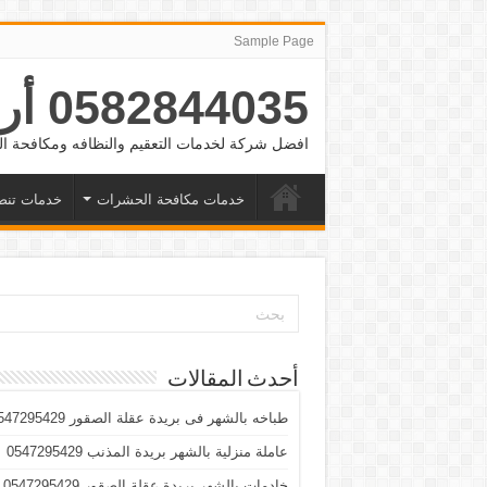
Sample Page
0582844035 أرقام شغالات بالشهر الرياض والدمام وجده
افضل شركة لخدمات التعقيم والنظافه ومكافحة
خدمات مكافحة الحشرات
خدمات تنض
أحدث المقالات
طباخه بالشهر فى بريدة عقلة الصقور 0547295429
عاملة منزلية بالشهر بريدة المذنب 0547295429
خادمات بالشهر بريدة عقلة الصقور 0547295429