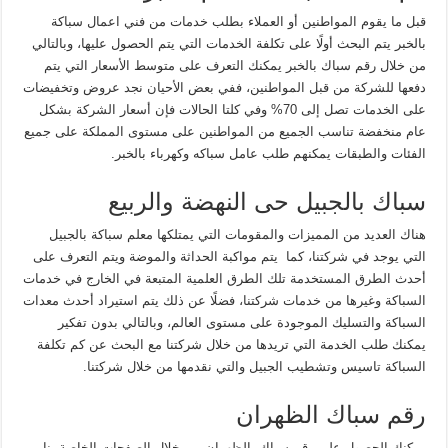
قبل ما يقوم المواطنين أو العملاء بطلب خدمات من فني اعمال سباكة
بالخبر يتم البحث أولًا على تكلفة الخدمات التي يتم الحصول عليها، وبالتالي
من خلال رقم سباك بالخبر يمكنك التعرف على متوسط الأسعار التي يتم
دفعها للشركة من قبل المواطنين، ففي بعض الأحيان نجد عروض وتخفيضات
على الخدمات تصل إلى 70% وفي كلتا الحالات فإن أسعار الشركة بشكل
عام منخفضة تناسب الجميع من المواطنين على مستوى المملكة على جميع
الفئات والطبقات يمكنهم طلب عامل سباكه وكهرباء بالخبر.
سباك بالجبيل حى النهضة والربيع
هناك العديد من المميزات والمقومات التي يمتلكها معلم سباكة بالجبيل
التي يوجد في شركتنا، كما يتم مواكبة الحداثة والموضة ويتم التعرف على
أحدث الطرق المستخدمة تلك الطرق العلمية المتبعة في الخارج في خدمات
السباكة وغيرها من خدمات شركتنا، فضلًا عن ذلك يتم استيراد أحدث معدات
السباكة والتسليك الموجودة على مستوى العالم، وبالتالي بدون تفكير
يمكنك طلب الخدمة التي تريدها من خلال شركتنا مع البحث عن كم تكلفة
السباكة تاسيس وتشطيب الجبيل والتي نقدمها من خلال شركتنا.
رقم سباك الظهران
يمكنك الحصول على رقم سباك بالظهران من خلال الصفحات الخاصة بنا