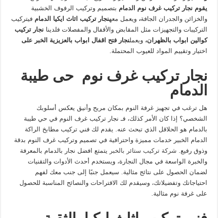
يقوم
نجار تركيب غرف نوم الدمام
بتصميم وتركيب الرفوف الخشبية
والخزائن والجدران الجافة
،
ويعمل معه
نجار تركيب اثاث ايكيا الدمام
فيتركيب
التركيبات والتجهيزات مثل المقابض والأقفال والمفصلات فلدينا
نجار تركيب
كوالين ابواب بالظهران
،
ويعمل
نجار فتح اقفال ابواب بالعزيزية الخبر
على
اختيار وتقييم المواد للعيوب المحتملة.
نجار تركيب غرف نوم حى طيبة
الدمام
هل ترغب في تجهيز غرفة النوم بمكان مريح وأنيق يعكس أسلوبك
الشخصي؟ إذا كان الأمر كذلك، فـ نجار تركيب غرف النوم في حي طيبة
بالدمام هو الحلاقل الذي تبحث عنه. يقدم لك فني تركيب مطابخ الراكة
الدمام الخبير خدمات مميزة واحترافية في تصميم وتركيب غرف النوم بدقة
وذوق رفيع.
شركة تركيب ستائر بالخبر
يتمتع افضل نجار بالدمام بالمعرفة
والخبرة الواسعة في مجال النجارة، ويستخدم أحدث الأدوات والتقنيات
لضمان الحصول على نتائج مثالية. سيعمل جنبًا إلى جنب معك لفهم
احتياجاتك وتفضيلاتك، وسيقدم لك الاقتراحات والنصائح المناسبة للحصول
على غرفة نوم مثالية.