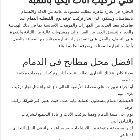
فني تركيب اثاث ايكيا بالثقبة
النجارة هي تجارة ماهرة تتطلب مستويات عالية من الدقة والاهتمام
بالتفاصيل، وسيكون لدى
نجار تركيب غرف نوم الفيصليه الدمام
عند
تعاملكم معنا العديد من المهارات والمؤهلات الأساسية بما في ذلك الهندسة
والجبر والتنسيق الجيد بين العين واليد
و
مستويات عالية من اللياقة والقدرة
على التحمل
،
والعمل على تنفيذمهارات نجارة ممتازة
مع المعرفة والعمل
بأدوات النجارة المختلفة
و
معرفة أنظمة البناء
.
افضل محل مطابخ في الدمام
سواء كان انتقالك التجاري يتطلب تثبيت أثاث وتركيبات ومعدات مكتبية
جديدة،
أو إجراء تغييرات على مخطط الأرضية الحالي دع الخبراء مثل نجار تركيب
غرف نوم
الفيصليه الدمام يبسطون العملية نيابة عنك، حيث نعتبر أكبر
شركة
تركيب
غرف
نوم حى طيبة الدمام وقمنا بتركيب الأثاث وإعادة التجميع للشركات
والفنادق التي
لديها مجموعة متنوعة من الاحتياجات، وسيساعد خبراء في النقل التجاري
لدينا في