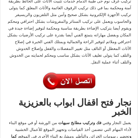
تركيب غرف نوم حى طيبة الدمام خدمات تثبيت الأثاث على الحائط بطريقة
آمنة ومحكمة بما في ذلك تركيب الرفوف العائمة والأثاث المعلق كما يتولى
تركيب الأجهزة الإلكترونية بشكل صحيح وآمن مثل التلفزيون والريسيفر
والحاسوب ويعمل على تركيب الستائر والمفروشات بشكل احترافي ومحكم
ويقوم أيضا بتركيب الإضاءة بطريقة مناسبة ومحكمة لتوفير إضاءة جيدة في
المكان وبفضل مهاراته يتمتع الفني أيضا بقدرة على تركيب الأرضيات بشكل
احترافي وملائم لتوفير الراحة والجمالية ويمتلك الفني الخبرة في إصلاح
الأثاث المعطل أو التالف مثل تغيير المفصلات والقفل وإصلاح الخدوش
والتلف كما يتولى تغليف الأثاث بشكل مناسب ومحكم لحمايته من الخدوش
والتلف أثناء عملية النقل.
نجار فتح اقفال ابواب بالعزيزية
الخبر
يعمل النجار وفني
فك وتركيب مطابخ سيهات
من الورشة أو في موقع البناء
لأداء المهام التي تتضمن أخذ القياسات وتجهيز الموقع للأعمال الخشبية
و
تحضير رسومات الخزائن والتأطير ومشاريع البناء الأخرى في الموقع
، كما