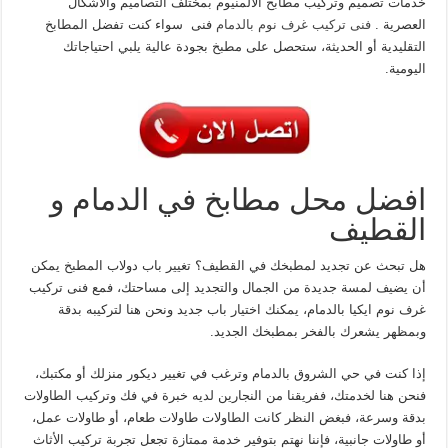
خدمات تصميم وتركيب مطابخ الألمنيوم بمختلف التصاميم والأشكال
العصرية .
فنى تركيب غرف نوم بالدمام
فنى سواء كنت تفضل المطابخ
التقليدية أو الحديثة، ستحصل على مطبخ بجودة عالية يلبي احتياجاتك
اليومية.
افضل محل مطابخ في الدمام و
القطيف
هل تبحث عن تجديد لمطبخك في القطيف؟ تغيير باب دولاب المطبخ يمكن
أن يضيف لمسة جديدة من الجمال والتجديد إلى مساحتك، فمع فنى تركيب
غرف نوم ايكيا بالدمام، يمكنك اختيار باب جديد ونحن هنا لتركيبه بدقة
وبمظهر يشعرك بالفخر بمطبخك الجديد.
إذا كنت في حي الشروق بالدمام وترغب في تغيير ديكور منزلك أو مكتبك،
فنحن هنا لخدمتك، ففريقنا من النجارين لديه خبرة في فك وتركيب الطاولات
بدقة وسرعة، فبغض النظر كانت الطاولات طاولات طعام، أو طاولات عمل،
أو طاولات جانبية، فإننا نهتم بتوفير خدمة ممتازة تجعل تجربة تركيب الأثاث