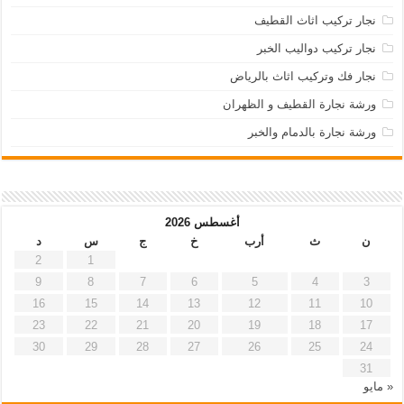
نجار تركيب اثاث القطيف
نجار تركيب دواليب الخبر
نجار فك وتركيب اثاث بالرياض
ورشة نجارة القطيف و الظهران
ورشة نجارة بالدمام والخبر
أغسطس 2026
ن
ث
أرب
خ
ج
س
د
2
1
9
8
7
6
5
4
3
16
15
14
13
12
11
10
23
22
21
20
19
18
17
30
29
28
27
26
25
24
31
« مايو