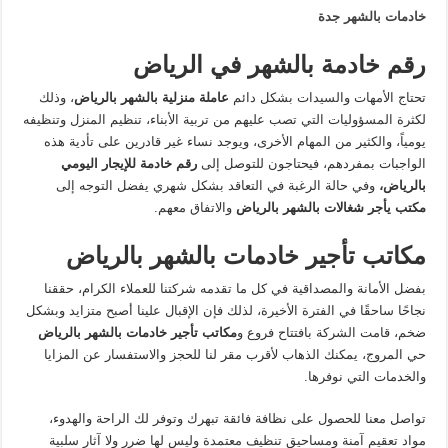
خادمات بالشهر جدة
رقم خادمة بالشهر في الرياض
تحتاج الأمهات والسيدات بشكل دائم
عاملة منزلية بالشهر بالرياض
، وذلك
لكثرة المسؤوليات التي تصب عليهم من تربية الأبناء، تنظيم المنزل وتنظيفه
يومياً، والكثير من المهام الأخرى، ويوجد نساء غير قادرين على تأدية هذه
الواجبات بمفردهم، فيحتاجون للتوصل إلى
رقم خادمة للإيجار اليومي
بالرياض،
وفي حالة الرغبة في التعاقد بشكل شهري يفضل التوجه إلى
مكتب يأجر شغالات بالشهر بالرياض
والاتفاق معهم.
مكاتب تأجير خادمات بالشهر بالرياض
بفضل الأمانة والمصداقية في كل ما تقدمه شركتنا للعملاء الكرام، حققنا
نجاحًا ساحقًا في الفترة الأخيرة، لذلك فإن الإقبال علينا أصبح متزايد وبشكل
ضخم، قامت الشركة بافتتاح فروع و
مكاتب تأجير خادمات بالشهر بالرياض
حي المروج، يمكنك الذهاب لأقرب مقر لنا للحجز والاستفسار عن المزايا
والخدمات التي نوفرها.
تواصل معنا للحصول على نظافة فائقة تبهرك وتوفر لك الراحة والهدوء،
مواد تعقيم آمنة ومساحيق تنظيف معتمدة وليس لها ضرر ولا آثار سلبية