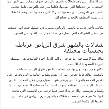
عند الاتصال على رقم شغالات بالشهر بالرياض سوف تتمكن على الفور من
الاستفادة من خدماتنا التي نقدمها، فكلما سارعت بالتواصل كلما حظيت
بالعديد من العروض التي تقدمها الشركة على خدماتها المتنوعة، فلا شك
بأن عملية التنظيف بالتحديد تحتاج إلى
مكاتب تأجير خادمات بالشهر بالرياض متميزة في عملها، حيث أنها أصبحت
من أفضل الشركات التي تعمل في هذا المجال منذ العديد من السنوات.
شغالات بالشهر شرق الرياض غرناطه
بجنسيات مختلفة
لذلك مما لا شك فيه أننا نعرف أن اكثر الدول اقبالا للعاملات هي المملكة
العربية السعودية لذلك يبحث
الكثير ممن يتواجدون بها عن شغالات بالشهر شرق الرياض غرناطه
بالتحديد، لذلك فإننا نحرص على أن نقوم بتقديم العاملات التي تحرص على
تقديم الخدمة بالجودة التي يرضى عنها العميل، ومن خلال المكتب الخاص
بنا نوفر لك جنسيات مختلفة، ويوجد لدينا أيضاً جنسيات افريقيه من أوغندا
وكينيا واندونيسيا، ولك حريه الاختيار فيما ترغب من الجنسيه التي تبحث
عنها، فلا تتردد فى الاستعانه شغالات بالشهر شرق الرياض غرناطه التي
يوفرها لك مكتبنا المتميز.