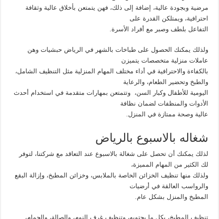
مرضية وبجودة عالية، إضافة إلى ذلك، فهن يتمتعن بأخلاق عالية وثقافة
احترافية، ويمتلكن القدرة على
التفاعل بلطف وصبر مع أفراد الأسرة.
ولذلك يمكنك الحصول على طباخات بالشهر في الرياض حبشيات وهن
عاملات منزلية متخصصات يتميزن
بالكفاءة والاحترافية في أداء مختلف المهام المنزلية مثل التنظيف الشامل،
والطبخ وتحضير الطعام، والرعاية
اليومية للأطفال وكبار السن، وتتمتعن بمهارات متقدمة في استخدام أحدث
الأدوات والمنظفات لضمان نظافة
عالية وصحة ممتازة في المنزل.
شغاله بالاسبوع بالرياض
لذلك يمكنك أن تحصل على شغالة بالاسبوع عند التعاقد مع شركتنا، لتوفر
لك الكثير من المهام المميزة،
ولذلك منها تنظيف الخزائن الخاصة بالملابس، وخزائن المطبخ، وإزالة البقع
والرواسب العالقة في أرضيات
المطبخ والمنزل بشكل عام.
تنظيف المطبخ، بكل ما يحتويه، وتنظيف غرف النوم، والصالة، والحمام،