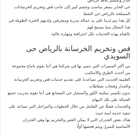
جدار وتكسير بلاط الرياض
حى الحاير بسعر مناسب وخصم كبير إلى جانب قص وتخريم الخرسانات
المسلحة بالرياض حي الشفا،
كل هذا يتم لدينا على يد عمالة مدربة ومشرفين ولديهم الخبرة الطويلة في
هذا المجال مما يسمح لهم
بالقيام بهذه الخدمات بكل احترافية ومهارة عالية.
قص وتخريم الخرسانة بالرياض حى
السويدي
من أكثر المميزات التي نتميز بها في شركتنا هي أننا نقوم باتباع مجموعة
من أحدث الطرق والأساليب
العلمية الحديث التي تساعدنا على تقديم خدمات قص وتخريم الخرسانة
والجدار وفتحات شفاطات
بدون تكسير بمكينة الكور والمنشار حى المصانع هي أننا نقوم بتدريب جميع
العمالة على تلك المهام
والخدمات فضلًا عن التعامل من خلال الخطوات والمراحل التي تساعد على
تنفيذ خدمة آمنة حيث
هناك بعض الجدران التي لا يمكن القص والتخريم بها وهي الجدران
الأساسية للمنزل ويتم فحصها أولًا.