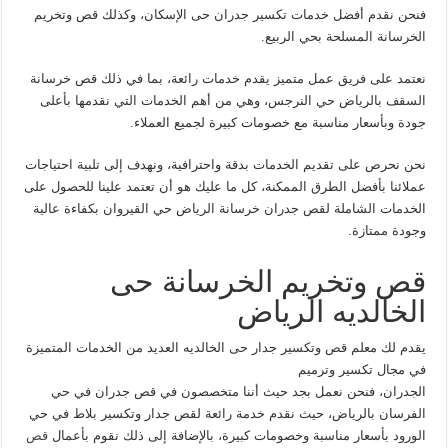
فنحن نقدم أفضل خدمات تكسير جدران حى الإسكان، وكذلك قص وتخريم
الخرسانة المسلحة بحي الربيع.
نعتمد على فريق عمل متميز يقدم خدمات رائعة، بما في ذلك قص خرسانة
السقف بالرياض حي النرجس، وهي من أهم الخدمات التي نقدمها بأعلى
جودة وبأسعار مناسبة مع خصومات كبيرة لجميع العملاء.
نحن نحرص على تقديم الخدمات بدقة واحترافية، ونهدف إلى تلبية احتياجات
عملائنا بأفضل الطرق الممكنة، كل ما عليك هو أن تعتمد علينا للحصول على
الخدمات الشاملة لقص جدران خرسانة الرياض حي القيروان بكفاءة عالية
وجودة ممتازة.
قص وتخريم الخرسانة حى
الخالديه الرياض
يقدم لك معلم قص وتكسير جدار حى الخالديه العديد من الخدمات المتميزة
في مجال تكسير وترميم
الجدران، فنحن نعمل بجد حيث أننا متخصصون في قص جدران في حي
الفرسان بالرياض، حيث نقدم خدمة رائعة لقص جدار وتكسير بلاط في حي
الورود بأسعار مناسبة وخصومات كبيرة، بالإضافة إلى ذلك نقوم بأعمال
قص