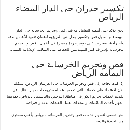
تكسير جدران حى الدار البيضاء
الرياض
نحن نؤكد على أهمية التعامل مع فني قص وتخريم الخرسانة حى الدار
البيضاء أو مقاول قص وتكسير جدار حى العزيزية لضمان تنفيذ الأعمال بدقة
واحترافية، فنحرص على توفير جودة متميزة في أعمال القص والتخريم
للخرسانة بإشراف كبير المهندسين للحفاظ على السلامة الإنشائية للمبنى.
قص وتخريم الخرسانة حى
اليمامه الرياض
إذا كنت بحاجة إلى قص وتخريم الخرسانة حى الفرسان الرياض، يمكنك
الآن الاعتماد على خدماتنا التي تقدمها عمالة مدربة ذات مهارة عالية في
تقديم خدمات تخريم الكور في مناطق النرجس والياسمين بالرياض، ففريقنا
مجهز بأحدث الماكينات والمعدات لعمل الفتحات بدقة واحترافية.
نحن نسعى لتقديم خدمات
قص وتخريم الخرسانه بالرياض
بأعلى مستوى
من الجودة والدقة.