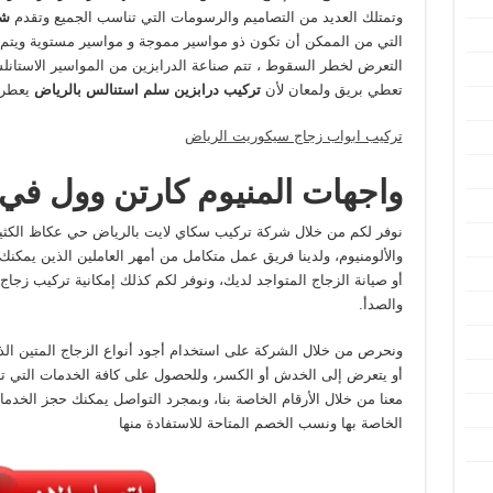
وتمتلك العديد من التصاميم والرسومات التي تناسب الجميع وتقدم
شر
التي من الممكن أن تكون ذو مواسير مموجة و مواسير مستوية ويتم 
التعرض لخطر السقوط ، تتم صناعة الدرابزين من المواسير الاستانلس
تعطي بريق ولمعان لأن
تركيب درابزين سلم استنالس بالرياض
يعطر
تركيب ابواب زجاج سيكوريت الرياض
واجهات المنيوم كارتن وول ف
نوفر لكم من خلال شركة تركيب سكاي لايت بالرياض حي عكاظ الكثير
والألومنيوم، ولدينا فريق عمل متكامل من أمهر العاملين الذين يمكنك
أو صيانة الزجاج المتواجد لديك، ونوفر لكم كذلك إمكانية تركيب زجاج 
والصدأ.
ونحرص من خلال الشركة على استخدام أجود أنواع الزجاج المتين الذ
أو يتعرض إلى الخدش أو الكسر، وللحصول على كافة الخدمات التي ت
معنا من خلال الأرقام الخاصة بنا، وبمجرد التواصل يمكنك حجز الخدمات
الخاصة بها ونسب الخصم المتاحة للاستفادة منها