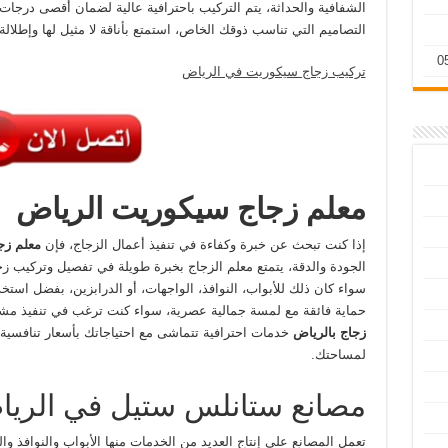
الشفافية والحداثة، يتم التركيب باحترافية عالية لضمان أقصى درجات
التصاميم التي تناسب ذوقك الخاص، استمتع بأناقة لا مثيل لها وإط
تركيب زجاج سيكوريت في الرياض
معلم زجاج سيكوريت الرياض
إذا كنت تبحث عن خبرة وكفاءة في تنفيذ أعمال الزجاج، فإن
معلم زج
الجودة والدقة، يتمتع معلم الزجاج بخبرة طويلة في تفصيل وتركيب ز
سواء كان ذلك للأبواب، النوافذ، الواجهات، أو الدرابزين، بفضل است
حماية فائقة مع لمسة جمالية عصرية، سواء كنت ترغب في تنفيذ مشار
زجاج بالرياض
خدمات احترافية تتماشى مع احتياجاتك بأسعار تنافسية
لمساحتك.
مصانع ستانلس ستيل في الري
تعمل المصانع
على إنتاج العديد من الخدمات
منها الأبواب والنوافذ 