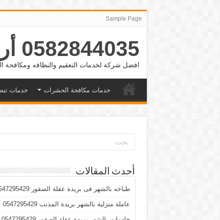
Sample Page
0582844035 أرقام شغالات بالشهر الرياض والدمام وجده
افضل شركة لخدمات التعقيم والنظافه ومكافحة
خدمات مكافحة الحشرات
خدمات تنض
أحدث المقالات
طباخه بالشهر فى بريدة عقلة الصقور 0547295429
عاملة منزلية بالشهر بريدة المذنب 0547295429
خادمات بالشهر بريدة عقلة الصقور 0547295429