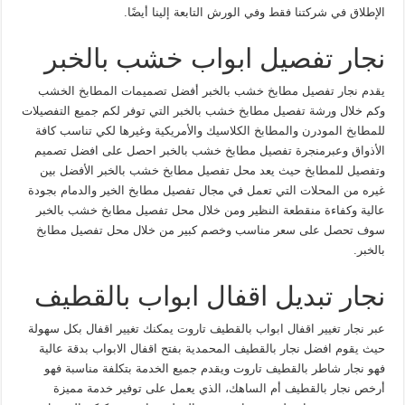
الإطلاق في شركتنا فقط وفي الورش التابعة إلينا أيضًا.
نجار تفصيل ابواب خشب بالخبر
يقدم نجار تفصيل مطابخ خشب بالخبر أفضل تصميمات المطابخ الخشب
وكم خلال ورشة تفصيل مطابخ خشب بالخبر التي توفر لكم جميع التفصيلات
للمطابخ المودرن والمطابخ الكلاسيك والأمريكية وغيرها لكي تناسب كافة
الأذواق وعبرمنجرة تفصيل مطابخ خشب بالخبر احصل على افضل تصميم
وتفصيل للمطابخ حيث يعد محل تفصيل مطابخ خشب بالخبر الأفضل بين
غيره من المحلات التي تعمل في مجال تفصيل مطابخ الخير والدمام بجودة
عالية وكفاءة منقطعة النظير ومن خلال محل تفصيل مطابخ خشب بالخبر
سوف تحصل على سعر مناسب وخصم كبير من خلال محل تفصيل مطابخ
بالخبر.
نجار تبديل اقفال ابواب بالقطيف
عبر نجار تغيير اقفال ابواب بالقطيف تاروت يمكنك تغيير اقفال بكل سهولة
حيث يقوم افضل نجار بالقطيف المحمدية بفتح اقفال الابواب بدقة عالية
فهو نجار شاطر بالقطيف تاروت ويقدم جميع الخدمة بتكلفة مناسبة فهو
أرخص نجار بالقطيف أم الساهك، الذي يعمل على توفير خدمة مميزة