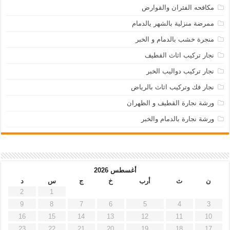
مكافحه الفئران والقوارض
ممرضة منزلية بالشهر يالدمام
منجرة خشب بالدمام و الخبر
نجار تركيب اثاث القطيف
نجار تركيب دواليب الخبر
نجار فك وتركيب اثاث بالرياض
ورشة نجارة القطيف و الظهران
ورشة نجارة بالدمام والخبر
أغسطس 2026
ن
ث
أرب
خ
ج
س
د
2
1
9
8
7
6
5
4
3
16
15
14
13
12
11
10
23
22
21
20
19
18
17