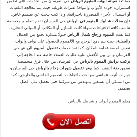
كما تعد
صيانة ابواب المنيوم الرياض
حي الفرسان من الخدمات التي تضمن
استمرارية جودة الأبواب والنوافذ لفترات طويلة، حيث يتم معالجة التلفيات
أو استبدال الأجزاء المتضررة باحترافية، وإذا كنت تبحث عن تصميم خاص،
فإن
محلات شبابيك المنيوم في الرياض
حي الفرسان تقدم تصاميم مخصصة
تناسب كافة الاحتياجات سواء كانت للمنازل أو المكاتب أو المباني التجارية،
كما تقدم
المنيوم وزجاج شمال الرياض
حلولًا مبتكرة تجمع بين الجمال
والعملية، حيث يتم دمج الزجاج مع الألمنيوم للحصول على نوافذ وأبواب
تضيف لمسة فخامة للمكان، كما تعد خدمات
تفصيل المنيوم الرياض
حي
الفرسان و من بين الأفضل لتلبية طلبات العملاء خاصة عند الحاجة إلى
تركيب درايش المنيوم بالرياض
حي الفرسان من خلال فرق متخصصة
تضمن دقة التنفيذ، كما توفر
تفصيل شورات زجاج بالرياض
حي الفرسان و
خيارات أنيقة تتماشى مع أحدث اتجاهات التصميم الداخلي والخارجي، كما
من الممكن أن تستعين بمهندس من شركتنا حتى تحصل على أفضل
تصميم.
معلم المنيوم أبواب و شبابيك بالرياض