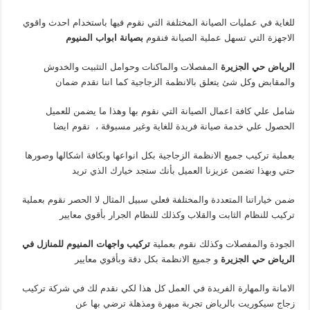
للغاية في عمليات الصيانة المختلفة التي نقوم فيها باستخدام احدث واقوي
الاجهزة التي تسهل عملية الصيانة فنقوم
بصيانة ابواب المنيوم
الرياض
حي الجزيرة
المفصلات والماكنات وحوامل التثبيت والخدوش
والمقابض وكل شئ يتعلق بالانظمة الزجاجية كما اننا نقدم ضمان
شامل علي كافة اعمال الصيانة التي نقوم بها وهذا ما يضمن للعميل
الحصول علي خدمة صيانة فريدة للغاية وغير مسبوقة ، نقوم ايضا
بعملية تركيب جميع الانظمة الزجاجية بكل انواعها وبكافة اشكالها وصورها
حتي وبهذا تضمن عزيزنا العميل بأنك ستجد خيارك الذي تريد
ضمن خياراتنا المتعددة والمختلفة فعلي سبيل المثال لا الحصر نقوم بعملية
تركيب للنظام الثابت والقلاب وكذلك للنظام الجرار بأقوي معايير
الجودة والمفصلات وكذلك نقوم بعملية
تركيب واجهات المنيوم للمنازل في
الرياض
حي الجزيرة
و جميع الانظمة بكل دقة وبأقوي معايير
الامانة والمهارة الفريدة في العمل كل هذا لكي نقدم لك في شركة تركيب
زجاج سيكوريت بالرياض تجربة مبهرة ومذهلة ترضي بها عن