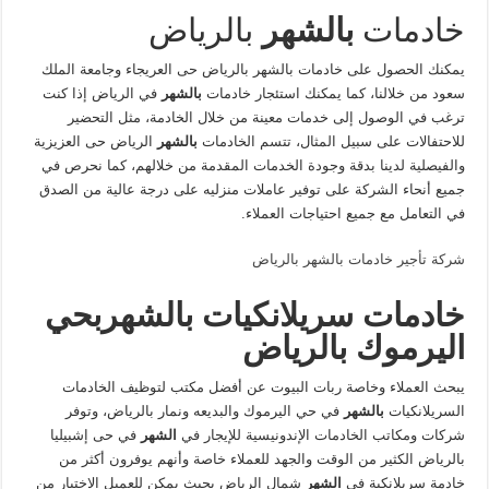
خادمات
بالشهر
بالرياض
يمكنك الحصول على خادمات بالشهر بالرياض حى العريجاء وجامعة الملك
سعود من خلالنا، كما يمكنك استئجار خادمات
بالشهر
في الرياض إذا كنت
ترغب في الوصول إلى خدمات معينة من خلال الخادمة، مثل التحضير
للاحتفالات على سبيل المثال، تتسم الخادمات
بالشهر
الرياض حى العزيزية
والفيصلية لدينا بدقة وجودة الخدمات المقدمة من خلالهم، كما نحرص في
جميع أنحاء الشركة على توفير عاملات منزليه على درجة عالية من الصدق
في التعامل مع جميع احتياجات العملاء.
شركة تأجير خادمات بالشهر بالرياض
خادمات سريلانكيات
بالشهر
بحي
اليرموك بالرياض
يبحث العملاء وخاصة ربات البيوت عن أفضل مكتب لتوظيف الخادمات
السريلانكيات
بالشهر
في حي اليرموك والبديعه ونمار بالرياض، وتوفر
شركات ومكاتب الخادمات الإندونيسية للإيجار في
الشهر
في حى إشبيليا
بالرياض الكثير من الوقت والجهد للعملاء خاصة وأنهم يوفرون أكثر من
خادمة سريلانكية في
الشهر
شمال الرياض بحيث يمكن للعميل الاختيار من