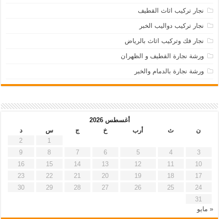
نجار تركيب اثاث القطيف
نجار تركيب دواليب الخبر
نجار فك وتركيب اثاث بالرياض
ورشة نجارة القطيف و الظهران
ورشة نجارة بالدمام والخبر
أغسطس 2026
ن
ث
أرب
خ
ج
س
د
2
1
9
8
7
6
5
4
3
16
15
14
13
12
11
10
23
22
21
20
19
18
17
30
29
28
27
26
25
24
31
« مايو