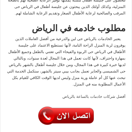
للحصول على جليسة أطفال مسنة يمكنها توفير الرعاية الصحية لهم بالصحة
المنزلية، وكذلك أولئك الذين يبحثون عن جليسة أطفال في الرياض حى
المرقب والصالحية لرعاية الأطفال الصغار وتقديم الرعاية الشاملة لهم.
مطلوب
خادمه
في الرياض
يعتبر الخادمات بالرياض حى لبن والدرعية من أفضل العاملات الذين
يوفرون لربة المنزل الراحة التامة، لأنها تستطيع الاعتماد على جليسة
الأطفال في الرياض حى الربوة والفيحاء التي تعتني بالطفل وجميع الأطفال
بمهارة واحتراف، لأنها كانت تعمل في هذا المجال لعدة سنوات، وبالتالي
لديها خبرة كبيرة في هذا المجال، ومن خلال جليسة أطفال بالشهر بالرياض
حى الشميسى والحاير تعمل بجانب بيبي سيتر بالشهر، ستكمل الخدمة التي
تبحث عنها كل أم عاملة وربة منزل وليس لديها الوقت الكافي للقيام بكل
الأعمال المطلوبة منه في المنزل.
أفضل شركات خادمات بالساعة بالرياض