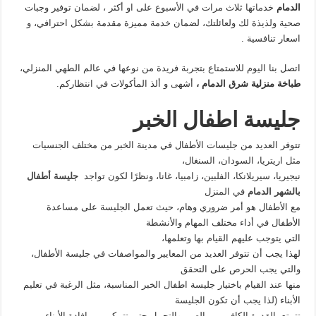
الدمام
خدماتها ثلاث مرات في الأسبوع على او أكثر ، لضمان توفير وجبات
صحية ولذيذة لك ولعائلتك، لضمان خدمة مميزة مقدمة بشكل احترافي، و
اسعار تنافسية .
اتصل بنا اليوم للاستمتاع بتجربة فريدة من نوعها في عالم الطهي المنزلي،
طباخة منزلية شرق الدمام ،
أشهى و ألذ المأكولات في انتظاركم.
جليسة اطفال الخبر
تتوفر العديد من جليسات الأطفال في مدينة الخبر من مختلف الجنسيات
مثل اريتريا، السودان، السنغال،
نيجيريا، سيريلانكا، الفلبين، زامبيا، غانا، ونظرًا لكون تواجد
جليسة أطفال
بالشهر الدمام
في المنزل
مع الأطفال هو أمر ضروري وهام، حيث تعمل الجليسة على مساعدة
الأطفال في أداء مختلف المهام والأنشطة
التي يتوجب عليهم القيام بها وتعلمها،
لهذا يجب أن تتوفر العديد من المعايير والمواصفات في جليسة الأطفال،
والتي يجب الحرص على التحقق
منها عند القيام باختيار جليسة اطفال الخبر المناسبة، مثل الرغبة في تعليم
الأبناء (لذا يجب أن تكون الجليسة
تتمتع بالقدرة الكافي من الصبر والتحمل حتى تتمكن من إفادة الأبناء