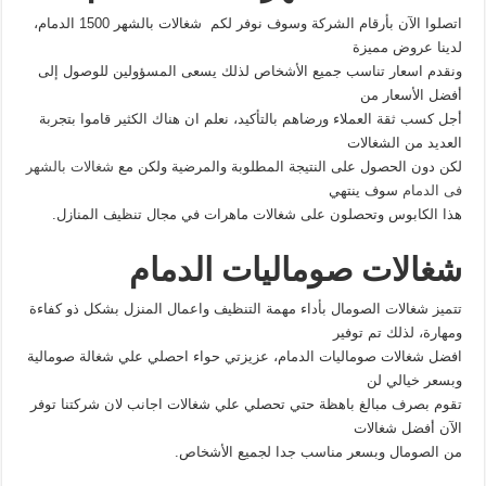
اتصلوا الآن بأرقام الشركة وسوف نوفر لكم شغالات بالشهر 1500 الدمام،
لدينا عروض مميزة
ونقدم اسعار تناسب جميع الأشخاص لذلك يسعى المسؤولين للوصول إلى
أفضل الأسعار من
أجل كسب ثقة العملاء ورضاهم بالتأكيد، نعلم ان هناك الكثير قاموا بتجربة
العديد من الشغالات
لكن دون الحصول على النتيجة المطلوبة والمرضية ولكن مع
شغالات بالشهر
فى الدمام
سوف ينتهي
هذا الكابوس وتحصلون على شغالات ماهرات في مجال تنظيف المنازل.
شغالات صوماليات الدمام
تتميز شغالات الصومال بأداء مهمة التنظيف واعمال المنزل بشكل ذو كفاءة
ومهارة، لذلك تم توفير
افضل شغالات صوماليات الدمام، عزيزتي حواء احصلي علي شغالة صومالية
وبسعر خيالي لن
تقوم بصرف مبالغ باهظة حتي تحصلي علي شغالات اجانب لان شركتنا توفر
الآن أفضل شغالات
من الصومال وبسعر مناسب جدا لجميع الأشخاص.