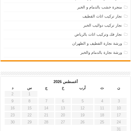
منجرة خشب بالدمام و الخبر
نجار تركيب اثاث القطيف
نجار تركيب دواليب الخبر
نجار فك وتركيب اثاث بالرياض
ورشة نجارة القطيف و الظهران
ورشة نجارة بالدمام والخبر
أغسطس 2026
ن
ث
أرب
خ
ج
س
د
2
1
9
8
7
6
5
4
3
16
15
14
13
12
11
10
23
22
21
20
19
18
17
30
29
28
27
26
25
24
31