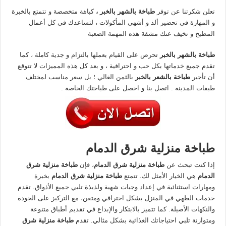
تعلن شكرتنا عن توفر
طباخة بالشهر بالخبر ،
كباهة متخصصة و تتمتع بالخبرة
و المهارة في تحضير ألذ و أشهى المأكولات ، لتساعدك في كل أعمال
المطبخ و تخيف عنك مشقة هذه المهمة الصعبة
طباخة بالشهر بالخبر
تحرص على القيام بعملها بالتزام و جدية كاملة ، كما
تقدم جميع خدماتها بكل حب و احترافية ، و بعد كل هذه المميزات لا تتوقع
أن تأجير
طباخة بالشعر بالخبر
بالثمن الغالي ؛ بل سعر مناسب لمختلف
طبقات المدينة . اتصل بنا و احصل على طباختك الخاصة .
طباخة منزلية شرق الدمام
إذا كنت تبحث عن
طباخة منزلية شرق الدمام
، فإن
طباخة منزلية شرق
الدمام
هي الخيار الأمثل لك. تتمتع
طباخة منزلية شرق الدمام
بخبرة
ومهارات استثنائية في إعداد وجبات شهية ولذيذة تلبي جميع الأذواق. تقدم
خدمات الطهي في المنزل بشكل احترافي ومتقن، مع التركيز على الجودة
والنكهات الأصيلة. كما تتميز بالابتكار والإبداع في تقديم أطباق متنوعة
ومتوازنة تلبي احتياجاتك الغذائية بشكل مثالي. تقدم
طباخة منزلية شرق