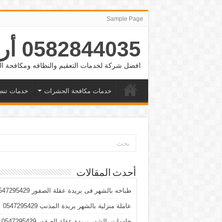
Sample Page
0582844035 أرقام شغالات بالشهر الرياض والدمام وجده
افضل شركة لخدمات التعقيم والنظافه ومكافحة
خدمات مكافحة الحشرات
خدمات تنض
أحدث المقالات
طباخه بالشهر فى بريدة عقلة الصقور 0547295429
عاملة منزلية بالشهر بريدة المذنب 0547295429
خادمات بالشهر بريدة عقلة الصقور 0547295429