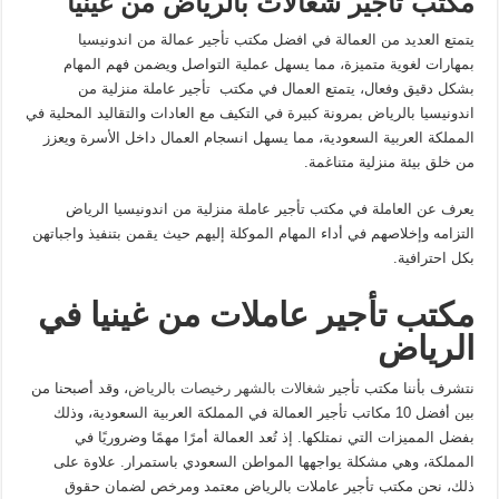
مكتب تأجير شغالات بالرياض من غينيا
يتمتع العديد من العمالة في افضل مكتب تأجير عمالة من اندونيسيا
بمهارات لغوية متميزة، مما يسهل عملية التواصل ويضمن فهم المهام
بشكل دقيق وفعال، يتمتع العمال في مكتب تأجير عاملة منزلية من
اندونيسيا بالرياض بمرونة كبيرة في التكيف مع العادات والتقاليد المحلية في
المملكة العربية السعودية، مما يسهل انسجام العمال داخل الأسرة ويعزز
من خلق بيئة منزلية متناغمة.
يعرف عن العاملة في مكتب تأجير عاملة منزلية من اندونيسيا الرياض
التزامه وإخلاصهم في أداء المهام الموكلة إليهم حيث يقمن بتنفيذ واجباتهن
بكل احترافية.
مكتب تأجير عاملات من غينيا في
الرياض
نتشرف بأننا مكتب تأجير
شغالات بالشهر رخيصات بالرياض
، وقد أصبحنا من
بين أفضل 10 مكاتب تأجير العمالة في المملكة العربية السعودية، وذلك
بفضل المميزات التي نمتلكها. إذ تُعد العمالة أمرًا مهمًا وضروريًا في
المملكة، وهي مشكلة يواجهها المواطن السعودي باستمرار. علاوة على
ذلك، نحن مكتب تأجير عاملات بالرياض معتمد ومرخص لضمان حقوق