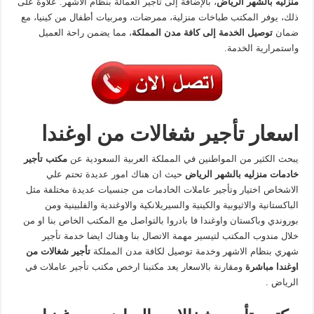
منزليه بالشهر الرياض
، بالإضافة إلى تأجير العمالة بنظام الأشهر. علاوة على
ذلك، يوفر المكتب طباخات منزلية، ممرضات، ومربيات أطفال من كينيا، مع
ضمان
توصيل الخدمة إلى كافة مدن المملكة
، مما يضمن راحة العميل
واستمرارية الخدمة.
اسعار تأجير شغالات من اوغندا
يبحث الكثير من المواطنين في المملكة العربية السعودية عن
مكتب تأجير
خادمات منزليه بالشهر الرياض
حيث ان هناك امور عديدة تحتم علي
الاشخاص اختيار وتأجير عاملات الخادمات من جنسيات عديدة مختلفة مثل
الباكستانية والاثيوبية والكينية والسيريلانكية والاوغندية والفلبينية ومن
بوروندي وباكستان واوغندا فا بادروا بالتواصل مع المكتب الخاص بنا او من
خلال مندوب المكتب لتيسير مهمة الاتصال بنا وهناك ايضا خدمة تأجير
شهري بنظام الاشهر وخدمة توصيل لكافة مدن المملكة
تأجير شغالات من
اوغندا مباشرة
ومقارنة بالاسعار يعد مكتبنا ارخص مكتب تأجير عاملات في
الرياض .