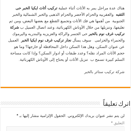
هناك عدة مراحل يمر به الأثاث أثناء عملية
تركيب أثاث ايكيا الخبر
حى
الثقبه
والعقربيه والحزام الأخضر والحزام الذهبى والخبر الشمالية والخبر
الجنوبية
من أهمها هي فك الأثاث وتجميع القطع مع بعضها البعض، ومن ثم
تغليفها، وتنزيلها من خلال الأوناش الكهربائية، وعند اتصال العميل ب
شركة
تركيب غرف نوم بالخبر
حى الجسر والراكة والعزيزيه والبندريه واليرموك
والحمراء والخزامى
سوف يسأل
نجار تركيب غرف نوم ايكيا الخبر
العميل
عن عنوان السكن، وهل هذا السكن داخل المحافظة أو خارجها؟ وما هو
حجم الأثاث المراد نقله؟ وعدد طبقات أو ادوار السكن؟ وإذا كانت مساحة
السلم كبيرة تسمح ب تنزيل الأثاث أو يحتاج إلى الأوناش الكهربائية.
شركة تركيب ستائر بالخبر
اترك تعليقاً
لن يتم نشر عنوان بريدك الإلكتروني.
الحقول الإلزامية مشار إليها بـ
*
التعليق
*