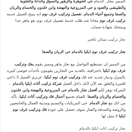
المميز بنجار الدمام
حى الجوهرة والزهور والسوق والدانة والجلوية
والطبيشى والعنود و
حى المزروعية والنهضة وابن خلدون والحسام والريان
والصفا وجميع أحياء الدمام
.
تفصيل وتركيب غرف نوم
انه يمنح العميل خدمة
تركيب غرف نوم
مجانا عند طلب خدمة تفصيل غرف نوم، هو ماهر جدا
ويمنحك شهادة ضمان.
نجار تركيب ستائر بالخبر
نجار تركيب غرف نوم ايكيا بالدمام حى الريان والصفا
من المميز إن نستطيع التواصل مع نجار ماهر ومميز يقوم
بفك وتركيب
غرف نوم ايكيا
باحترافية، بالعديد من النجارين يقومون بأحداث فوضى كبيره
بالمنزل ودمار شديد عند فك
وتركيب غرف نوم ايكيا
، عزيزي العميل لا داعي
للحيرة والقلق بعد الآن لأنك داخل أفضل
شركة تركيب أثاث ايكيا بالدمام
،
الشركة توفر لكم
أفضل نجار بالدمام حى المزروعية والنهضة وابن خلدون
والحسام والريان والصفا
للقيام بجميع
أعمال فك وتركيب أثاث ايكيا
، تأكد
من انك مع
نجار الدمام
حى المريكبات والنسيم ومدينة العمال والجامعيين
والروضة والصدفة والفنار سوف تحصل على جودة
فك وتركيب غرف نوم
ايكيا
لا مثيل لها.
نجار تركيب اثاث ايكيا بالدمام