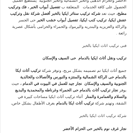
الأخضر والحزام الذهبى والخبر الشمالية والخبر الجنوبية يستطيع العميل
الحصول على كافة الخدمات المتعلقة ب
تفصيل أبواب الخبر ، فك وتركيب
مطبخ،
حيث تعد
شركه تركيب ستائر ايكيا بالخبر
أفضل شركة نقل وتركيب
عفش ايكيا، تركيب كنب ايكيا، تفصيل أبواب خشب الخبر
حى الجسر
والراكة والعزيزيه والبندريه واليرموك والحمراء والخزامى بأشكال عصرية
رائعة .
فنى تركيب اثاث ايكيا بالخبر
تركيب ونقل أثاث ايكيا بالدمام حى السيف والإسكان
جميع أثاث ايكيا تم تصميمه بشكل مريح، وتوفر شركة
تركيب أثاث ايكا
بالدمام
حى الراكة الشمالية والمنتزه والنورس والأتصالات والخالدية
الجنوبية والسيف والإسكان
نجار جيد للعمل في البيوت في الدمام ،
حيث
يوفر
نجار تركيب أثاث بالدمام
حى الحمراء وغرناطه والمحمدية والبديع
والسلام والعمامرة والمنار
أثناء تركيب أثاث ايكيا مساحات كبيرة في
الشقة، وتهتم شركة
تركيب أثاث ايكا بالدمام
بغرف الأطفال بشكل خاص
.
شركة تركيب اثاث ايكيا بالخبر
نجار غرف نوم بالخبر حى الحزام الأخضر