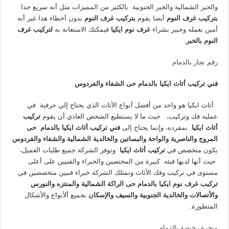
والخبر الشمالية والخبر الجنوبية بالكثير من المميزات مثل أنه سريع جدا
بتركيب غرف النوم
أيضا يقوم
بتركيب غرف النوم
بدون أخطاء هذا غير أنه
أمين بعمله وخبير بشراء
غرف نوم ايكيا
فيمكنك الاستعانة به
لتركيب غرف
النوم بالخبر
.
رقم نجار بالدمام
فني تركيب أثاث ايكيا بالدمام حى الشفاء والفردوس
أثاث ايكيا هو واحد من أفضل أنواع الأثاث الذي يحتاج إلي حرفية في
عمليه فك وتركيب، حيث ما لا يستطيع الشخص العادي أن يقوم
تركيب
أثاث ايكيا
بمفرده، وإنما يحتاج إلى
فني تركيب أثاث ايكيا بالدمام
حى
المروج والناصرية والواحة والبساتين والخالدية الشمالية والشفاء والفردوس
يكون متخصص في
تركيب أثاث ايكيا
وتوفر الشركة جميع طلبات العميل،
حيث أنها لديها فيئه كبيرة من المختصين والخبراء والفنيين على أعلى
مستوى في تركيب وفك الأثاث وتمتلك الشركة خبراء فنيين متخصصين في
تركيب غرف نوم ايكيا بالدمام
حى الراكة الشمالية والمنتزه والنورس
والأتصالات والخالدية الجنوبية والسيف والإسكان
بجميع ألأنواع والأشكال
المتطورة.
منجرة رخيصة بالدمام