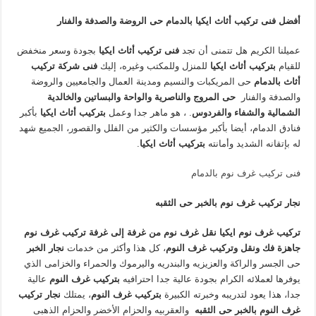
أفضل فنى تركيب أثاث ايكيا بالدمام حى الروضة والصدفة والفنار
عميلنا الكريم هل تتمنى أن تجد
فنى تركيب أثاث ايكيا
بجودة وسعر منخفض
للقيام
بتركيب
أثاث ايكيا
للمنزل وللمكتب وغيره، إليك
فنى شركة تركيب
أثاث بالدمام
حى المريكبات والنسيم ومدينة العمال والجامعيين والروضة
والصدفة والفنار
حى المروج والناصرية والواحة والبساتين والخالدية
الشمالية والشفاء والفردوس
.
، هو ماهر جدا وعمل
بتركيب أثاث ايكيا
بأكبر
فنادق الدمام، أيضا بأكبر مؤسسات والكثير من الفلل والقصور، الجميع شهد
له بإتقانه الشديد وأمانته
بتركيب أثاث ايكيا
.
فنى تركيب غرف نوم بالدمام
نجار تركيب غرف نوم بالخبر
حى الثقبه
تركيب غرف نوم ايكيا نقل غرف نوم من غرفة إلى غرفة تركيب غرف نوم
جاهزة فك ونقل وتركيب غرف النوم
، كل هذا وأكثر من خدمات
نجار الخبر
حى الجسر والراكة والعزيزيه والبندريه واليرموك والحمراء والخزامى الذي
يوفرها لعملائه الكرام بجودة عالية جدا احترافيه
بتركيب غرف النوم
عالية
جدا، هذا يعود لتدريبه وخبرته الكبيرة
بتركيب غرف النوم
، يمتلك
نجار تركيب
غرف النوم بالخبر
حى الثقبه
والعقربيه والحزام الأخضر والحزام الذهبى