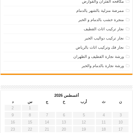
مكافحه الفئران والقوارض
ممرضة منزلية بالشهر يالدمام
منجرة خشب بالدمام و الخبر
نجار تركيب اثاث القطيف
نجار تركيب دواليب الخبر
نجار فك وتركيب اثاث بالرياض
ورشة نجارة القطيف و الظهران
ورشة نجارة بالدمام والخبر
أغسطس 2026
ن
ث
أرب
خ
ج
س
د
2
1
9
8
7
6
5
4
3
16
15
14
13
12
11
10
23
22
21
20
19
18
17