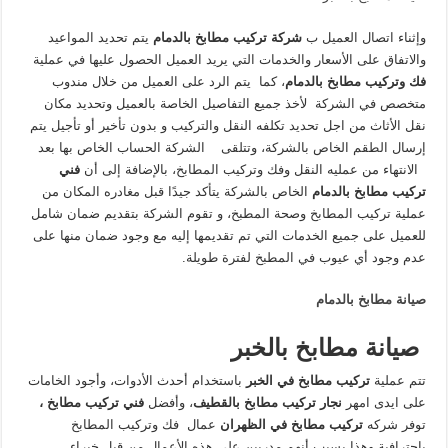
وإثناء اتصال العميل ب
شركة تركيب مطابخ بالدمام
يتم تحديد المواعيد
والاتفاق على الأسعار والخدمات التي يريد العميل الحصول عليها في عملية
فك وتركيب مطابخ بالدمام
، كما يتم الرد على العميل من خلال مندوب
متخصص في الشركة لأخذ جميع التفاصيل الخاصة بالعميل وتحديد مكان
نقل الأثاث من اجل تحديد تكلفه النقل والتركيب و بدون تأخير أو تأجيل يتم
إرسال الطقم الخاص بالشركة، وتتلقى الشركة الحساب الخاص بها بعد
الانتهاء من عمليه النقل وفك وتركيب المطابخ، بالإضافة إلى أن
فني
تركيب مطابخ بالدمام
الخاص بالشركة يتأكد جيدًا قبل مغادره المكان من
عملية تركيب المطابخ وصحة المطبخ، و تقوم الشركة بتقديم ضمان شامل
للعميل على جميع الخدمات التي تم تقديمها إليه مع وجود ضمان منها على
عدم وجود أي عيوب في المطبخ لفترة طويلة.
صيانة مطابخ بالدمام
صيانة مطابخ بالخبر
تتم عملية
تركيب مطابخ في الخبر
باستخدام أحدث الأدوات، وأجود الخامات
على ايدى امهر
نجار تركيب مطابخ بالقطيف
، وأفضل
فني تركيب مطابخ ،
توفر شركه
تركيب مطابخ في الظهران
عمال فك وتركيب المطابخ
باحترافية وهذا بسبب أنهم مدربين على هذه الأعمال من قبل خبراء