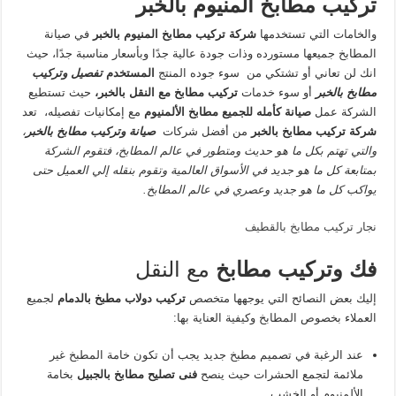
تركيب مطابخ المنيوم بالخبر
والخامات التي تستخدمها
شركة تركيب مطابخ المنيوم بالخبر
في صيانة
المطابخ جميعها مستورده وذات جودة عالية جدًا وبأسعار مناسبة جدًا، حيث
انك لن تعاني أو تشتكي من سوء جوده المنتج
المستخدم
تفصيل وتركيب
مطابخ بالخبر
أو سوء خدمات
تركيب مطابخ مع النقل بالخبر،
حيث تستطيع
الشركة عمل
صيانة كأمله للجميع مطابخ الألمنيوم
مع إمكانيات تفصيله، تعد
شركة تركيب مطابخ بالخبر
من أفضل شركات
صيانة وتركيب مطابخ بالخبر
،
والتي تهتم بكل ما هو حديث ومتطور في عالم المطابخ، فتقوم الشركة
بمتابعة كل ما هو جديد في الأسواق العالمية وتقوم بنقله إلي العميل حتى
يواكب كل ما هو جديد وعصري في عالم المطابخ.
نجار تركيب مطابخ بالقطيف
فك وتركيب مطابخ
مع النقل
إليك بعض النصائح التي يوجهها متخصص
تركيب دولاب مطبخ بالدمام
لجميع
العملاء بخصوص المطابخ وكيفية العناية بها:
عند الرغبة في تصميم مطبخ جديد يجب أن تكون خامة المطبخ غير
ملائمة لتجمع الحشرات حيث ينصح
فنى تصليح مطابخ بالجبيل
بخامة
الألمنيوم أو الخشب.