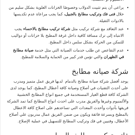
يراعى أن يتم تثبيت الدولاب وخصوصًا الخزانات العلوية بشكل سليم من
خلال
فنى فك وتركيب مطابخ بالجبيل،
كما يجب مراعاة عدم تكديسها
بالادوات الثقيلة.
عند التعاقد مع شركة تركيب مثل
شركة تركيب مطابخ بالاحساء
يجب
الانتباه إلى ترك مسافة كافية داخل غرفة المطبخ بلا خزانات أو دواليب
للتمكن من الحركة بشكل سلس داخل المطبخ.
عدم التقاعص عن طلب خدمات الصيانة التي مثل خدمة
صيانة مطابخ
في الظهران
والتي تؤمن قدر كبير من الحماية والسلامة للمطبخ.
شركة صيانه مطابخ
يوجد أفضل شركة صيانة مطابخ بالدمام لديها فريق عمل متميز ومدرب
على أحدث التقنيات في أصلاح وصيانة كافة أعطال المطبخ، كما يوجد لدى
الشركة كافة قطع الغيار المستخدمة في جميع انواع المطابخ الخشبية
والألمنيوم وغيرها والفريق مدرب على احدث انواع المطابخ كما تمد الشركة
فريقها بأدوات وأحدث المعدات التي تساعدهم على اصلاح كافة الاعطال
بالمطبخ وبسرعة فائقة ويكون من ضمن الفريق عمال مدربون علي أصلاح
الأعطال، وفنيين في فك وتركيب المطابخ للتسهيل في عملية الإصلاح.