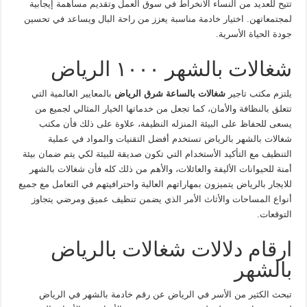
تتيح للعديد من النساء الانخراط في سوق العمل وتقديم مساهمة إيجابية
لمجتمعاتهن. اختيار خادمة مناسبة يعزز من راحة البال ويساعد في تحسين
جودة الحياة الأسرية.
شغالات بالشھر ١٠٠٠ الریاض
يلتزم مكتب تاجیر
شغالات بالساعة شرق الرياض
بالمعايير العالمية التي
تتعلق بالنظافة والأمان، كما تجعل من خدماتها الخيار المثالي لجميع من
يسعى للحفاظ على البيئة المنزله النظيفة، علاوة على ذلك فأن مكتب
شغالات بالشھر بالریاض تستخدم أفضل التقنيات والمواد في عملية
التنظيف مع التأكيد الأستخدام التي تكون صديقة للبيئة لكي يتم ضمان بيئة
أمنة للحيوانات الأليفة والعائلات، والأهم من ذلك كله فأن شغالات بالشھر
للایجار بالریاض يتميزون بمهاراتهم العالية واحترافيتهم في التعامل مع جميع
أنواع المساحات والأثاث الأمر الذي يضمن تنظيف عميق ومرضي يتجاوز
التوقعات.
ارقام دلالات شغالات بالرياض
بالشهر
تبحث الكثير من الأسر في الرياض عن رقم خادمة بالشهر في الرياض