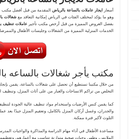
أسعار
ايجار عاملات بالساعة بالرياض
المقدمة من قبل أفضل مكتب ت
وهو ما يؤكد لمختلف الفئات في الرياض إمكانية التعاقد مع
شغالات با
بفضل العروض المميزة من قبل أرخص مكتب تأجير
عاملات تنظيف ب
الخدمات المنزلية المميزة من الشغالات وجليسات الأطفال والممر
مكتب يأجر شغالات بالساعه با
من خلال مكتبنا تستطيع أن تحصل على شغالات بالساعة، يقمن بإنجاز ال
التخلص من تراكم الاتساخات والغبار من على أثاث المنزل، وتنظيف ال
كما يقمن كنس الأرضيات واستخدام مواد تنظيف عالية الجودة لتنظيفها
والجدران، وغسل أركان المنزل بالكامل، وتعقيم المنزل جيدًا بعد عملي
التلوث لأكبر فترة ممكنة.
مساعدة الأطفال في أداء مهام الدراسة والمذاكرة والواجبات المدرس
الملابس، وطهي وجبات صحية متوازنة تتناسب مع أعمارهم، وتعطيهم ن