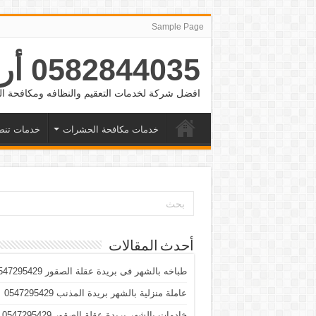
Sample Page
0582844035 أرقام شغالات بالشهر الرياض والدمام وجده
افضل شركة لخدمات التعقيم والنظافه ومكافحة
خدمات مكافحة الحشرات
خدمات تنض
أحدث المقالات
طباخه بالشهر فى بريدة عقلة الصقور 0547295429
عاملة منزلية بالشهر بريدة المذنب 0547295429
خادمات بالشهر بريدة عقلة الصقور 0547295429