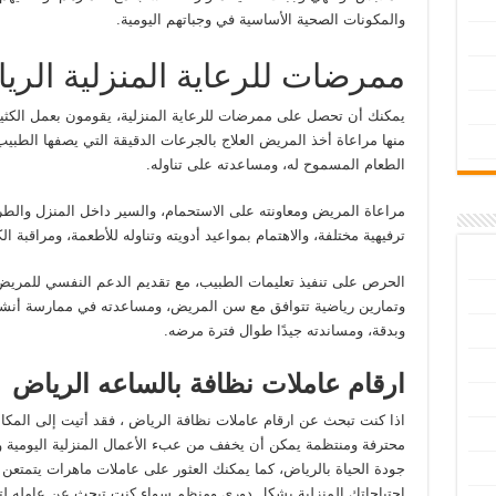
والمكونات الصحية الأساسية في وجباتهم اليومية.
ممرضات للرعاية المنزلية الري
يمكنك أن تحصل على ممرضات للرعاية المنزلية، يقومون بعمل الكثير
منها مراعاة أخذ المريض العلاج بالجرعات الدقيقة التي يصفها الطبيب،
الطعام المسموح له، ومساعدته على تناوله.
مراعاة المريض ومعاونته على الاستحمام، والسير داخل المنزل والط
ترفيهية مختلفة، والاهتمام بمواعيد أدويته وتناوله للأطعمة، ومراقبة 
الحرص على تنفيذ تعليمات الطبيب، مع تقديم الدعم النفسي للمر
وتمارين رياضية تتوافق مع سن المريض، ومساعدته في ممارسة أنشط
وبدقة، ومساندته جيدًا طوال فترة مرضه.
ارقام عاملات نظافة بالساعه الرياض
اذا كنت تبحث عن ارقام عاملات نظافة الرياض ، فقد أتيت إلى المكا
محترفة ومنتظمة يمكن أن يخفف من عبء الأعمال المنزلية اليومية
جودة الحياة بالرياض، كما يمكنك العثور على عاملات ماهرات يتمتعن با
احتياجاتك المنزلية بشكل دوري ومنظم سواء كنت تبحث عن عامله لتن