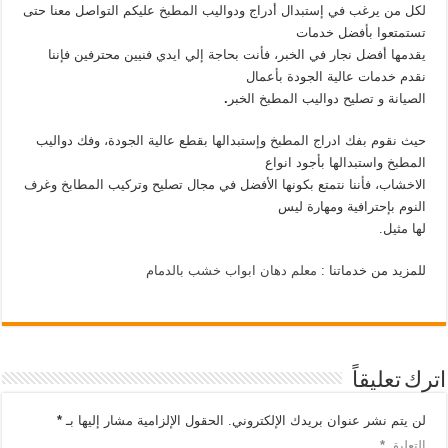
لكل من يرغب في إستبدال أدراج ودواليب المطبخ عليكم التواصل معنا حتى
تستمتعوا بأفضل خدمات
يقدمها أفضل نجار في الخبر، فأنت بحاجة إلي ايدي فنيين محترفين فإننا
نقدم خدمات عالية الجودة بأعمال
الصيانة و تصليح دواليب المطبخ الخبر
.
حيث نقوم بفك ادراج المطبخ وإستبدالها بقطع عالية الجودة، وفك دواليب
المطبخ واستبدالها بأجود انواع
الاخشاب، فأننا نتمتع بكونها الأفضل في مجال تصليح وتركيب المطابخ وغرف
النوم بإحترافية ومهارة ليس
لها مثيل.
للمزيد من خدماتنا :
معلم دهان ابواب خشب بالدمام
اترك تعليقاً
لن يتم نشر عنوان بريدك الإلكتروني.
الحقول الإلزامية مشار إليها بـ
*
التعليق
*