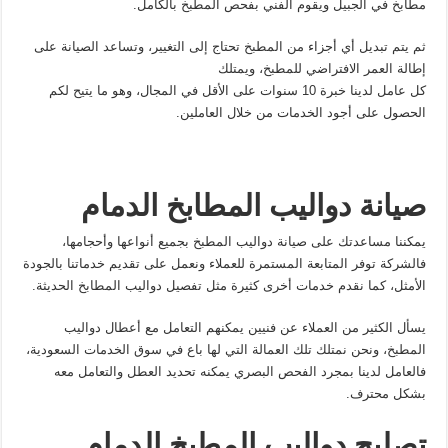
مطابخ في الجبيل ويقوم الفني بفحص المطبخ بالكامل.
ثم يتم تبديل أي أجزاء من المطبخ تحتاج إلى التغيير، وتساعد الصيانة على
إطالة العمر الافتراضي للمطبخ، ويمتلك
كل عامل لدينا خبرة 10 سنوات على الأقل في المجال، وهو ما يتيح لكم
الحصول على أجود الخدمات من خلال العاملين.
صيانة دواليب المطابخ الدمام
يمكننا مساعدتك على صيانة دواليب المطبخ بجميع أنواعها وأحجامها،
فالشركة توفر المتابعة المستمرة للعملاء ونعمل على تقديم خدماتنا بالجودة
الأمثل، كما نقدم خدمات أخرى كثيرة مثل تفصيل دواليب المطابخ الحديثة.
يسأل الكثير من العملاء عن فنيين يمكنهم التعامل مع أعطال دواليب
المطبخ، ونحن نمتلك تلك العمالة التي لها باع في سوق الخدمات السعودية،
فالعامل لدينا بمجرد الفحص البصري يمكنه تحديد العطل والتعامل معه
بشكل محترف.
تصليح دواليب المطبخ الدمام