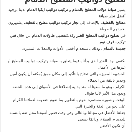
يتميز
صيانة دولاب المطبخ بالدمام
و
تركيب دواليب ايكيا الدمام
لدينا بوجود
أفضل نجار صيانة
مطابخ بالقطيف
بالإضافة إلى
نجار تركيب دواليب مطبخ بالقطيف
يشتهرون
بخبرتهم الطويلة
في
تصليح دواليب المطبخ الخبر
وكذلك
تفصيل طاولات الدمام
من خلال
فني
تركيب غرف نوم
جديدة بالدمام
، وذلك باستخدام أفضل الأدوات والمعدّات المميزة.
نكتفي بهذا القدر الذي بدأناه فيما يتعلق بـ صيانة وتركيب دواليب المطبخ أو
غيرها من الأعمال
الخشبية المميزة والتي تحتاج بالتأكيد إلى مكان مميز يُمكنه أن يكون أمين
وجدير بالثقة من العملاء
الكرام ، وهو ما سعينا له منذ بداية إنطلاقنا في الأسواق إلى هذه اللحظة
ويعود هذا الأمر لأننا طوال
الوقت وبصورة مستمرة نقوم بالتطوير بما نقوم بتقديمه لعملائنا الكرام
على نحو من الدقة والخبرة التي
جعلتنا الأفضل في مجالنا وبالتالي وفي وقت قصير أصبحنا محل ثقة بالنسبة
للعديد م العملاء، ودائمًا نسعى
أن نكون الأفضل.