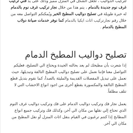
لتركيب الدواليب ، تجعل الشكل في المنزل مميز وذلك على يد
فني تركيب
غرف نوم جديدة بالدمام
، يتم هذا من خلال
نجار تركيب غرف نوم بالدمام
له خبرة طويلة في
تصليح دواليب المطبخ الخبر
ويُمكنكم التواصل معه من
خلال رقم
نجارتركيب اثاث ايكيا بالدمام
كما نوفر خدمات صيانة دولاب
المطبخ بالدمام
.
تصليح دواليب المطبخ الدمام
إذا شعرت بأن مطبخك لم يعد بحالته الجيدة ويحتاج الي التصليح، فعليكم
التواصل معنا فإننا نعمل على تصليح دواليب المطبخ التالفة وتبديلها، حيث
نعمل على تبديل المفصلات القديمة والمليئة بالصدأ، كما نقوم بتديل قطع
المطبخ التالفة والمكسورة بقطع أخرى من اجود انواع الاخشاب التي لا
تتلف مطلقاً.
يعمل نجار فك وتركيب دواليب الدمام على فك وتركيب دواليب غرف النوم
الذي تحتاج إلي نقلها من مكان الي آخر، وكذلك فك وتركيب جميع انواع
المطابخ إذا كنتم ترغبون في القيام بنقل اثاث المنزل أو نقل المطبخ من
مكان الي آخر.