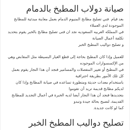
صيانة دولاب المطبخ بالدمام
بعد قيام فني تصليح مطابخ المنيوم الدمام بعمل معاينة مبدئية للمطابخ
الموجودة لدى العملاء
في المملكه العربيه السعوديه نجد ان فنى تصليح مطابخ بالخبر يقوم بتحديد
تكلفة أعمال الصيانة
و تصليح دواليب المطبخ الخبر
للعميل وإذا كان المطبخ بحاجة إلى قطع الغيار البسيطة مثل المقابض وهي
من الإكسسوارات الموجوده
في المطبخ أو تغيير المفصلات والمسامير فنجد أن هذا النجار يقوم بعمل
كل تلك الأمور بطريقة احترافية
باستخدام معدات حديثة ومتطورة تساعده في صيانة المطابخ وإذا كان
لديكم مطابخ قديمة تريد أن تقوموا
بتجديدها فنجد أن هذا النجار أيضا لديه الخبرة في أعمال التجديد للمطابخ
القديمة، لتصبح بحالة جيدة وتبدو
كما لو كانت جديدة.
تصليح دواليب المطبخ الخبر