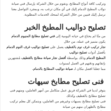
وتركيب كافة أنواع المطابخ، ونقوم من خلال الشركة بإرسال فني صيانة
دولاب المطبخ الدمام إليك في أي مكان ترغب به، وبمجرد التواصل معنا
نرسل إليك فنيين من خلال الشركة لمنحك الخدمات المطلوبة.
تصليح دواليب المطبخ الخبر
من منّا لم يحتاج في حياته اليومية إلى
فني تصليح مطابخ المنيوم الدمام
يكون متميز في عمله، من خلال
نجار تركيب غرف نوم بالقطيف
يعمل على
تصليح دواليب غرف النوم الدمام
بأفضل أدوات
تصليح دواليب
المطبخ الدمام
وذلك بواسطة
أفضل نجار صيانة مطابخ بالقطيف
مُشتهرين
بإتقانهم ودقتهم في العمل لسنوات
مما جعلنا افضل مكان لـ
صيانة دواليب المطابخ بالدمام.
فنى تصليح مطابخ سيهات
يتوفر لدينا في الشركة فريق عمل متكامل من أمهر العاملين، ومنهم فنى
تصليح مطابخ بالقطيف وكذلك
فنى تصليح مطابخ بسيهات وغيرهم من العاملين، ويتمكن كل معلم تركيب
مطابخ بالظهران منهم من صيانة