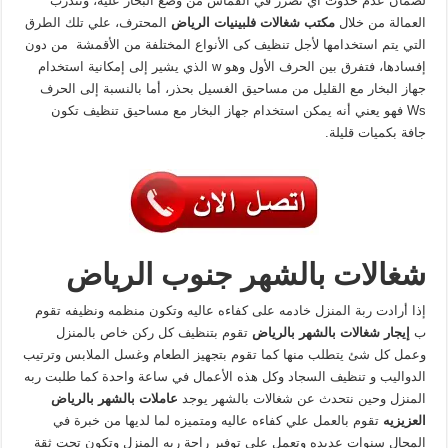
لضمان عدم حدوث أي تضرر في القماش من وضع البخار عليه، وتتدرب
العمالة من خلال
مكتب شغالات فلبينيات الرياض
المحترف، علي تلك الطرق
التي يتم استخدامها لأجل تنظيف كى الأنواع المختلفة من الأقمشة من دون
إفسادها، فتفرق بين الحرف الأول وهو w الذي يشير إلى إمكانية استخدام
جهاز البخار مع القليل من مساحيق الغسيل بحذر، أما بالنسبة إلى الحرف
Ws فهو يعني أنه يمكن استخدام جهاز البخار مع مساحيق تنظيف تكون
جافة بكميات قليلة.
شغالات بالشهر جنوب الرياض
إذا أرادت ربة المنزل خادمه على كفاءه عاليه وتكون منظمه ونظيفه تقوم
ب
إيجار شغالات بالشهر
بالرياض
تقوم بتنظيف كل ركن خاص بالمنزل
وعمل كل شئ يتطلب منها كما تقوم بتجهيز الطعام وغسل الملابس وترتيب
الدواليب و تنظيف السجاد وكل هذه الأعمال في ساعة واحدة كما طلبت ربه
المنزل وحين نتحدث عن شغالات بالشهر يوجد
عاملات
بالشهر بالرياض
العزيزيه
تقوم بالعمل علي كفاءه عاليه ومتميزه لما لديها من خبرة في
المجال سنوات عديده وتعمل على توفير راحة ربه المنزل وتكون تحت ثقة