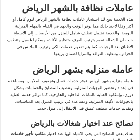
عاملات
نظافة
بالشهر
الرياض
هذه الخدمة تتيح لك استئجار عاملات نظافة بالشهر الرياض ليوم كامل أو
أكثر وفقًا لاحتياجاتك مما يوفر الوقت والجهد في القيام بالمهام المنزلية
اليومية، والخدمة تشمل تنظيف شامل للمنزل من الأرضيات إلى الأسطح
حيث ان الشغالة تقوم بترتيب الغرف وتنظيم الأثاث، ويمكنها غسيل وتنظيف
الأطباق بعد الوجبات، كما يتم تقديم خدمات الكي وترتيب الملابس في
الخزائن، وتنظيف النوافذ والمرايا لضمان بريقها.
عامله
منزليه
بشهر
الرياض
عامله منزليه بشهر الرياض توفر خدمات غسل وتجفيف الملابس، ومساعدة
في إعداد وتحضير الوجبات المنزلية، وتنظيف المطابخ والحمامات بشكل
دوري، وإمكانية العناية بالنباتات الداخلية والخارجية، كما توافر خدمة العناية
بالحيوانات الأليفة المنزلية، ومساعدة في ترتيب المنزل بعد المناسبات،
وتقديم خدمات تنظيف عميق قبل الانتقال إلى منزل جديد.
نصائح عند اختيار شغالات بالرياض
هناك بعض النصائح التي يجب الانتباه اليها عند اختيار
مكاتب تأجير خادمات