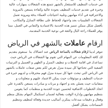
في خدمات التنظيف للاستئجار بالشهر تتمتع هذه الشغالات بمهارات عالية
وخبرة في تقديم خدمات التنظيف بجودة عالية وكفاءة يتمتعن بالمرونة
والاحترافية في أداء مهامهن وتلبية احتياجات العملاء بدقة ومرونة تعمل
الشغالات الفلبينيات بجد واجتهاد للحفاظ على نظافة المنازل والمكاتب
بأفضل شكل ممكن تتميز هذه الخدمة بالاعتمادية والتفاني في العمل، مما
يوفر للعملاء راحة البال والثقة في نوعية الخدمة المقدمة
.
ارقام
عاملات
بالشهر في الرياض
تتوفر لدينا
ارقام شغالات بالساعة الرياض
عند اتصالاك بنا سنقوم بتقديم
لك كافة المعلومات عن المهام التي تقوم بها الشغالات في الرياض حيث
تساعدك في اقامة الحفلات و تنظيف المنزل و الطهي و الغسيل و الترتيبات
الصعبة التي تحتاجها كل سيدة منزل نعرض لكم بعض صفات عاملات بالشهر
في الرياض التي تبحث عنها كل سيدة منزل فهم محترفات و لديهم خبرة في
خدمات التنظيف و موثوقات حيث يمكن الاعتماد عليهم و متعاونات و
متفانيات حيث يعملن بجد و اجتهاد و مرنات و مبادرات يتمتعن بالقدرة علي
اتخاذ الخطوات الاضافية لتحسين جودة الخدمة و منظمات كما يقومن
بتنظيم مهامهن وإدارة الوقت بفعالية لضمان استكمال المهام بشكل منظم
وفعال و دقيقات مبدعات يبتكرن أساليب جديدة وفعالة لتنظيف وتنظيم
المساحات بشكل أفضل.