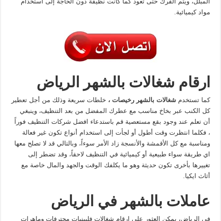
المبلل، ويتم الفرك حتى تعود كما كانت نظيفة دون الحاجة إلى استخدام
مواد كيميائية.
ارقام شغالات بالشهر الرياض
كما تستخدم
شغالات بالشهر رخيصات
،
خلطات سريعة وذلك من أجل تعطير
كل الكنب عبر بخاخ مناسب مع عطرك المفضل من بعد التنظيف، وينبغي
أن تعلم عند وجود بقع مستعصية قم باستدعاء افضل شركات التنظيف فوراً
، فكلما انتظرت وقت أطول أو لجأت إلى استخدام أنواع تكون غير فعالة
ومناسبة مع كل الأقمشة والأنسجة زاد الأمر سوءاً، وبالتالي قد لا تصلح معها
اي طريقة سواء طبيعية أو كيميائية في التنظيف لاحقاً، وقد تضطر إلى
تغييرها بأخرى تكون حديثة وهو ما يكلفك الوقت والجهد والمال خاصة مع
أثاث ايكيا.
عاملات بالشهر في الرياض
في الرياض، يمكن العثور علي ارقام شغالات فلبينيات محترفات وماهرات