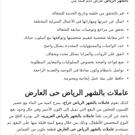
بالشهر الرياض
نعرض لكم فيما يلي:
قم بالتحقق من خلفية وتاريخ الخدمة للشغالة.
اسأل عن خبرتها ومهاراتها في الأعمال المنزلية المختلفة.
تحقق من مراجع وتوصيات سابقة للشغالة.
اجر مقابلة شخصية لتقييم شخصيتها وتوافقها مع أسلوب حياتك.
حدد الواجبات والمسؤوليات المحددة بشكل واضح.
اتفق على الرواتب والمزايا بشكل محدد وشفاف.
ضع قواعد واضحة بخصوص السلوكيات والمعايير المطلوبة.
تواصل بانتظام وكون صادقا في التوجيه والتغذية الراجعة.
حافظ على بيئة عمل إيجابية ومحترمة.
عاملات بالشهر الرياض حى العارض
كذلك تقوم
عاملات
بالشهر الرياض حراج،
بمزج كمية من الماء مع عصير
الليمون للتخلص من البقع التي تميل إلى اللون الأحمر وفي حال وجود بقع
ناتجة عن الزيت تلجأ
عاملات
بالشهر بالرياض العزيزيه،
الي بودرة الثلج من
النوع المخصص للأطفال، وذلك من خلال وضع كمية قليلة منها على البقع، ثم
تستخدم
عاملات
بالشهر الرياض حى العارض
قطعة تكون من القماش