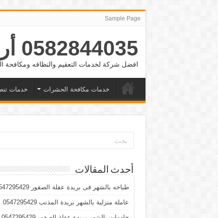
Sample Page
0582844035 أرقام شغالات بالشهر الرياض والدمام وجده
افضل شركة لخدمات التعقيم والنظافه ومكافحة
خدمات مكافحة الحشرات
خدمات تنض
أحدث المقالات
طباخه بالشهر فى بريدة عقلة الصقور 0547295429
عاملة منزلية بالشهر بريدة المذنب 0547295429
خادمات بالشهر بريدة عقلة الصقور 0547295429