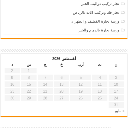
نجار تركيب دواليب الخبر
نجار فك وتركيب اثاث بالرياض
ورشة نجارة القطيف و الظهران
ورشة نجارة بالدمام والخبر
أغسطس 2026
ن
ث
أرب
خ
ج
س
د
2
1
9
8
7
6
5
4
3
16
15
14
13
12
11
10
23
22
21
20
19
18
17
30
29
28
27
26
25
24
31
« مايو