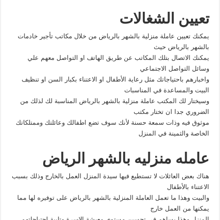
تعيين الشغالات
يمكنك تعيين عاملة منزلية بالشهر بالرياض من خلال مكاتب تأجير خادمات
بالشهر بالرياض حيث
يمكنك الاتصال بتلك المكاتب عن طريق الهاتف او التواصل معهم علي
وسائل التواصل الاجتماعي
واخبارهم باحتياجاتك مثل رعاية الأطفال او الاعتناء بكبار السن او تنظيف
البيت والمساعدة في المناسبات
وسيختار لك المكتب عاملة منزلية بالشهر بالرياض المناسبة لك لذلك من
الضروري جدا ان تختار مكتب
موثوق فيه وذات سمعة حسنة لأنك سوف تضع اطفالك وعائلتك وممتلكاتك
الخاصة والثمينة في المنزل
عامله منزليه بالشهر الرياض
هناك بعض العائلات لا تستطيع فيها سيدة المنزل العمل بالخارج وذلك بسبب
الاعتناء بالأطفال
والبيت وهذا ما تعمل العاملة المنزلية بالشهر بالرياض على توفيره لها مما
يمكنها من العمل خارج
المنزل وهذا يساهم في تحسين مستوى معيشة الاسرة وتلبية احتياجاتهم