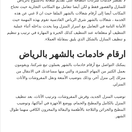
لا تقتصر خدمات شركات النظافة على تقديم شغاله بالأسبوع بالرياض
للمنازل والقصور فقط و لكن أيضا تتعامل مع المكاتب التجارية حيث تحتاج
المكاتب أيضا إلى أرقام شغالات بالشهر الملقا حيث ان لا غني عن هذه
الخدمة ، شغالات بالشهر شرق الرياض القادسية تقوم بهذه المهمة حيث
الأمانة التامة في التعامل مع اسرار المنزل وما يحدث بداخله أثناء عملية
التنظيف أو متعلقاته عند التنظيف كذلك الخبرة و المهارة في ترتيب و تنظيم
و تنظيف المنازل بالشكل الذي يليق بمقابلة العملاء.
ارقام خادمات بالشهر بالرياض
يمكنك التواصل مع أرقام خادمات بالشهر يعملون تبع شركتنا، ويقومون
بعمل الكثير من المهام المميزة، والتي منها مساعدتك في الانتقال من
منزلك إلى منزل آخر، وذلك بتوضيب الأمتعة ونقل المفروشات والأثاث
المنزلي.
توضيب المنزل الجديد، وفرش المفروشات، وترتيب الأثاث، بعد تنظيف
المنزل بالكامل والمطبخ والحمام، ووضع الأجهزة في أماكنها، وتوضيب
المطبخ والخزائن والثلاجة بالأطعمة والبقالة والمخزون الكافي منهما طوال
الشهر.