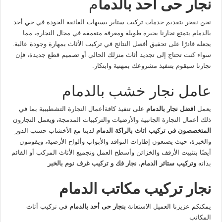
نجار حى أحد بالدما
م
نحن نفخر بتقديم خدمات تركيب ستاير بسيهات الفائقة الجودة في حي أحد
بالدمام.يتمتع نجارنا بخبرة طويلة ومعرفة متعمقة في مجال النجارة، مما
يجعله قادرًا على تحقيق أفضل النتائج في تركيب الأثاث بمهارة وجودة عالية.
سواء كنت تحتاج إلى تجديد أثاث منزلك الحالي أو تصميم قطع جديدة، فإن
نجارنا سيقوم بتنفيذ مشروعك بمهنية وابتكار.
عامل نجار خشب بالدمام
يعمل
افضل نجار بالدمام
على تنفيذ كافةأعمال النجارة التشطيبية بما في
ذلك أعمال النجارة الجانبية والأرضيات والتركيبات المدمجة
، و
يعمل النجارون
المتخصصون في تركيب اثاث بالراكة الدمام
لدينا
مع الأخشاب حسب الدور
والخبرة، حيث يصنعون إطارات النوافذ والأبواب وألواح الأرضية، ويقومون
أيضًا بتثبيت الأرفف والخزائن وأسطح العمل وتجميع الأثاث المركب أو القائم
بذاته
وتركيب ستائر الدمام.
نجار فك و تركيب غرف نوم بالخبر
نجار تركيب مكاتب الدمام
يمكنكم عزيزنا العميل الاستعانة
بنجار حى أحد بالدمام
في تركيب أثاث
المكاتب