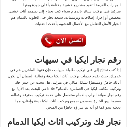
المهارات اللازمة لتنفيذ مشاريع خشبية مختلفة بأعلى جودة ومنها
شركتنا.
فنى تركيب ستائر بالدمام
سواء كنت تحتاج إلى تصميم أثاث خشبي
مخصص أو إجراء إصلاحات وترميمات، ستجد نجار حى الجلوية بالدمام هم
الخيار الأمثل للتعامل مع الأعمال الخشبية بأحدث التقنيات.
رقم نجار ايكيا في سيهات
إذا كنت تحتاج إلى فنى تركيب طاولة سيهات ، فإن فنيينا الماهرين هم في
خدمتك، حيث نقدم خدمات تركيب أثاث ايكيا بدقة وفعالية، لضمان أن يكون
أثاثك جاهزًا ومستقرًا بشكل مثالي في منزلك. هل تبحث عن خبير فك
وتركيب مكاتب ايكيا حى العمامرة بالدمام؟ فلا داعي للبحث بعد الآن! مع
رقم نجار صيانة ابواب بالدمام ستحصل على خدمة تركيب محترفة وفعالة،
ففنيونا ذوو الخبرة يضمنون تجميع وتركيب أثاث ايكيا بدقة وإتقان، مما
يجعله يبدو كما لو أنه تم شراؤه جاهزًا من المتجر.
نجار فك وتركيب اثاث ايكيا الدمام