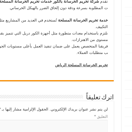
تقدم
شركة
تخريم
الخرسانة
بالكور
خدمات
تخريم
الخرسانة
المسلحة
ت المطلوبة بسرعة ودقة دون إلحاق الضرر بالهيكل الخرساني.
خدمة
تخريم
الخرسانة
المسلحة
تُستخدم في العديد من المشاريع مثل 
التكييف.
نلتزم باستخدام معدات متطورة مثل أجهزة الكور دريل التي تتميز بق
مستوى من الاهتزازات.
فريقنا المتخصص يعمل على ضمان تنفيذ العمل بأعلى مستويات الجودة
ب متطلبات العملاء.
تخريم
الخرسانة
المسلحة
الرياض
اترك تعليقاً
لن يتم نشر عنوان بريدك الإلكتروني.
الحقول الإلزامية مشار إليها بـ
*
التعليق
*