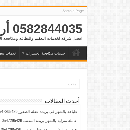
Sample Page
0582844035 أرقام شغالات بالشهر الرياض والدمام وجده
افضل شركة لخدمات التعقيم والنظافه ومكافحة
خدمات مكافحة الحشرات
خدمات تنض
أحدث المقالات
طباخه بالشهر فى بريدة عقلة الصقور 0547295429
عاملة منزلية بالشهر بريدة المذنب 0547295429
خادمات بالشهر بريدة عقلة الصقور 0547295429