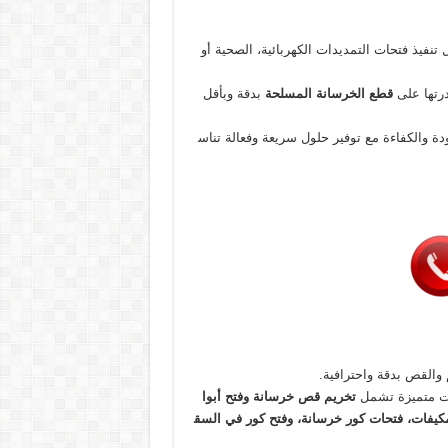
تنفيذ فتحات التمديدات الكهربائية، الصحية أو
درتها على
قطع
الخرسانة
المسلحة
بدقة وبأقل
 والكفاءة مع توفير حلول سريعة وفعالة تناس
م والقص بدقة واحترافية.
مات متميزة تشمل
تخريم
قص
خرسانة
وفتح
أبوا
كيفات،
فتحات
كور
خرسانة،
وفتح
كور
في
السق