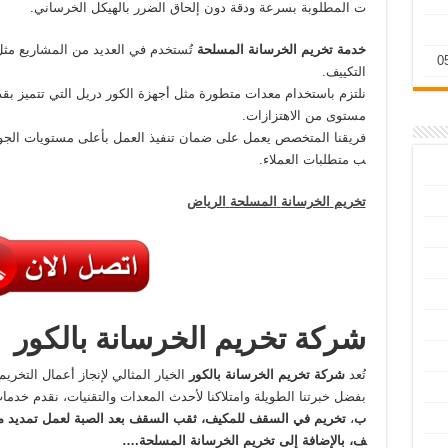
ت المطلوبة بسرعة ودقة دون إلحاق الضرر بالهيكل الخرساني.
خدمة
تخريم
الخرسانة
المسلحة
تُستخدم في العديد من المشاريع مثل 
التكييف.
نلتزم باستخدام معدات متطورة مثل أجهزة الكور دريل التي تتميز بق
مستوى من الاهتزازات.
فريقنا المتخصص يعمل على ضمان تنفيذ العمل بأعلى مستويات الجودة
ب متطلبات العملاء.
تخريم
الخرسانة
المسلحة
الرياض
شركة
تخريم
الخرسانة
بالكور
تُعد
شركة
تخريم
الخرسانة
بالكور
الخيار المثالي لإنجاز أعمال التخري
بفضل خبرتنا الطويلة وامتلاكنا لأحدث المعدات والتقنيات، نقدم خد
ب
،
تخريم
في
السقف
للمكيف،
ثقب
السقف
بعد
الصبة
لعمل
تمديد
م
ف،
بالإضافة
إلى
تخريم
الخرسانة
المسلحة
.
…