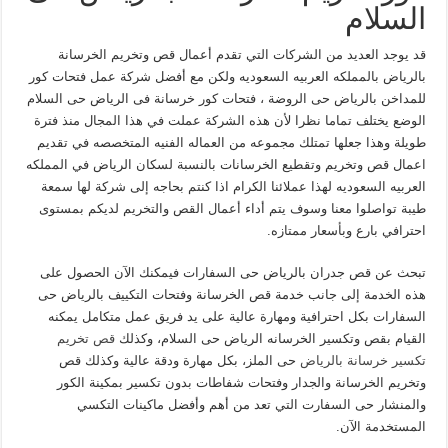
السلام
قد يوجد العديد من الشركات التي تقدم أعمال قص وتخريم الخرسانة
بالرياض بالمملكه العربيه السعوديه ولكن مع أفضل شركة عمل فتحات كور
للمداخن بالرياض حى الروضة ، فتحات كور خرسانة فى الرياض حى السلام
الوضع يختلف تماما نظرا لأن هذه الشركة عملت في هذا المجال منذ فترة
طويلة وهذا جعلها تمتلك مجموعه من العماله الفنيه المتخصصه في تقديم
اعمال قص وتخريم وتقطيع الخرسانات بالنسبة لسكان الرياض في المملكه
العربيه السعوديه لهذا عملائنا الكرام اذا كنتم بحاجه إلى شركة لها سمعة
طيبة تواصلوا معنا وسوف يتم أداء أعمال القص والتخريم لديكم بمستوى
احترافي بارع وبأسعار ممتازه.
تبحث عن قص جدران بالرياض حى السفارات فيمكنك الآن الحصول على
هذه الخدمة إلى جانب خدمة قص الخرسانة وفتحات التكييف بالرياض حى
السفارات بكل احترافية ومهارة عالية على يد فريق عمل متكامل يمكنه
القيام بقص وتكسير الخرسانه الرياض حى السلام، وكذلك
قص تخريم
تكسير خرسانة بالرياض
حى الملز، بكل مهارة ودقة عالية وكذلك قص
وتخريم الخرسانة والجدار وفتحات شفاطات بدون تكسير بمكينة الكور
والمنشار حى السفارت التي تعد من أهم وأفضل ماكينات التكسي
المستخدمة الآن.