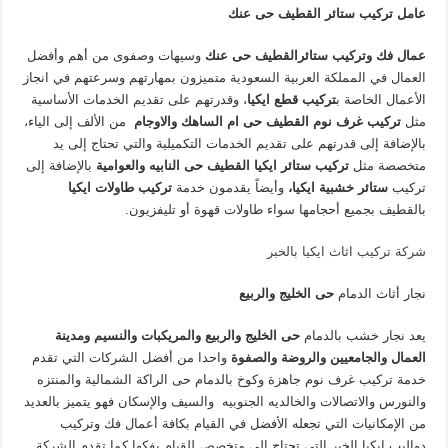
عامل تركيب ستائر القطيف
حى عنك
عمال فك وتركيب ستائرالقطيف
حى عنك
وسيهات وصفوى
من أهم وأفضل
العمال في المملكة العربية السعودية متميزون بمهارتهم وسرعتهم في انجاز
الأعمال الخاصة ب
تركيب قطع ايكيا
، وقدرتهم على تقديم الخدمات الأساسية
مثل
تركيب غرف نوم القطيف
حى ام الساهك والاوجام
من الألف إلى الياء،
بالإضافة إلى قدرتهم على تقديم الخدمات التكميلية والتي تحتاج إلى يد
متخصصة مثل
تركيب ستائر ايكيا القطيف
حى النابيه والعوامية
بالإضافة إلى
تركيب
ستائر خشبية ايكيا،
وأيضاً يقدمون خدمة
تركيب طاولات ايكيا
بالقطيف بجميع أحجامها سواء طاولات قهوة أو تليفزيون.
شركة تركيب اثاث ايكيا بالخبر
نجار أثاث الدمام
حى الخليج والربيع
يعد نجار خشب بالدمام
حى الخليج والربيع والمريكبات والنسيم ومدينة
العمال والجامعيين والروضة والصفوة
واحدا من أفضل الشركات التي تقدم
خدمة تركيب غرف نوم جاهزة وكوخ بالدمام حى الراكة الشمالية والمنتزه
والنورس والاتصالات والخالديه الجنوبيه والسيف والإسكان فهو يتميز بالعديد
من الإمكانيات التي تجعله الأفضل في القيام بكافة أعمال فك وتركيب
دواليب ايكيا الخبر التي تحتاج إلى متخصص للقيام بفكها كما تقدم الشركة