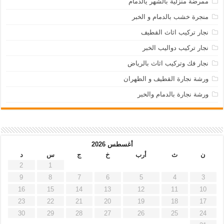
ممرضة منزلية بالشهر يالدمام
منجرة خشب بالدمام و الخبر
نجار تركيب اثاث القطيف
نجار تركيب دواليب الخبر
نجار فك وتركيب اثاث بالرياض
ورشة نجارة القطيف و الظهران
ورشة نجارة بالدمام والخبر
أغسطس 2026
ن
ث
أرب
خ
ج
س
د
2
1
9
8
7
6
5
4
3
16
15
14
13
12
11
10
23
22
21
20
19
18
17
30
29
28
27
26
25
24