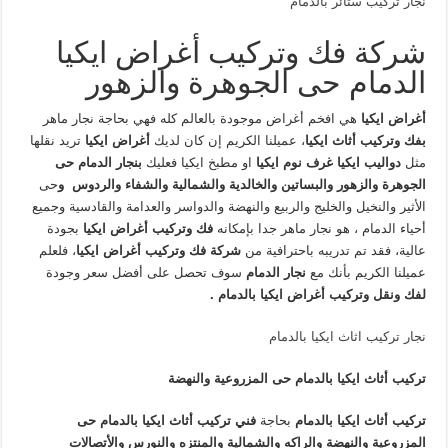
نجار تركيب ستائر بالدمام
شركة فك وتركيب أغراض ايكيا
الدمام حى الجوهرة والزهور
أغراض ايكيا
هي افخم أغراض موجودة بالعالم كله فهي بحاجة نجار ماهر
بفك وتركيب أثاث ايكيا
، عميلنا الكريم إن كان لديك
أغراض ايكيا
تريد نقلها
مثل
دواليب ايكيا غرف نوم ايكيا
او مطبخ ايكيا فعليك
بنجار الدمام
حى
الجوهرة والزهور والبساتين والخالدية والشمالية والشفاء والردوس
و
حى
الأثير والنخيل والخليج والربيع والنهضة والدواسر والعدامة والقادسية وجميع
أحياء الدمام
، هو نجار ماهر جدا بإمكانه
فك وتركيب أغراض ايكيا
بجودة
عالية، فقد تم تدريبه باحترافية من
شركة فك وتركيب أغراض ايكيا
، فلعلم
عميلنا الكريم بأنك مع
نجار الدمام
سوف تحصل على أفضل سعر وجودة
لفك ونقل وتركيب أغراض ايكيا بالدمام .
نجار تركيب اثاث ايكيا بالدمام
تركيب أثاث ايكيا بالدمام حى
المزروعية والنهضة
تركيب أثاث ايكيا بالدمام
بحاجة
فني تركيب أثاث ايكيا بالدمام
حى
المزروعية والنهضة والراكه والشمالية والمنتزه والنورس والأتصالات