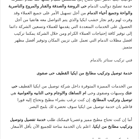
خدمة تصليح دواليب الدمام
حى الروضة والصدفة والفنار والمروج والناصرية
والواحة وجميع أحياء الدمام
من أجل تسهيل الأمر على جميع العملاء وقد
وفرت لهم رقم نجار خشب ايكيا والذي يتم التواصل معه هاتفيا من أجل
الحصول على الخدمات المتعددة التي يقدمها للعملاء وتسعين الشركة دائما
إلى توفير كافة إحتياجات العملاء الكرام ومن خلال الشركة يمكننا تركيب
افضل مظلات الدمام التي تعمل على تزيين المكان وتوفير أفضل مظهر
متميز.
فني تركيب ستائر بالدمام
خدمة توصيل وتركيب مطابخ من ايكيا القطيف
حى صفوى
من الخدمات المميزة المتوفرة داخل شركة توصيل من ايكيا القطيف
حى
عنك
وسيهات وصفوى وحى
ام الساهك والاوجام وحى النابيه والعوامية
هي
توصيل وتركيب المطابخ
، إن كنت ترغب بشراء مطبخ وتحتاج إليه فورا
فاعلم بان خدمة توصيل من ايكيا سوف تحضره لك بلمح البصر.
أما إن كنت تحتاج مطبخ مميز وعصريا فيمكنك طلب
خدمة تفصيل
وتوصيل
وتركيب مطابخ من ايكيا
، اعلم بان الخدمة متاحة للجميع الآن بأقل الأسعار.