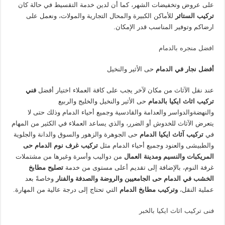
على عروض وتخفيضات الشهر، كما أن لدين خدمة التقسيط في حالة كان
تركيب الستائر
للأماكن الكبيرة والمحال التجارية والمولات، ونعمل على
ارضاكم وتوفير المناسب قدر الإمكان.
افضل منجره بالدمام
أفضل نجار في الدمام
حى الأثير والنخيل
عند نقل الآثاث من مكان لآخر يجب على كافة العملاء اختيار أفضل
فني
تركيب اثاث ايكيا بالدمام
حى الأثير والنخيل والخليج والربيع
والنهضةوالدواسر والعدامة والقادسية وجميع أحياء الدمام
وذلك حتى لا
يتعرض الآثاث للخدوش أو الضرر، والذي يساعد العملاء في الكثير من المهام
في
تركيب آثاث ايكيا الدمام
حى الجوهرة والزهور والسوق والدانة والجلوية
والطبيشى والعنود وجميع أحياء الدمام مثل
تركيب غرف نوم الدمام حى
المريكبات والنسيم ومدينة العمال
من دواليب وأسرة وغيرها من مشتملات
غرفة النوم، بالإضافة إلى تقديم أعلى مستوى من خدمة
تصليح مطابخ
الخشب في الدمام حى الجامعيين والروضة والصدفة والفنار
وخاصةً بعد
عملية النقل،
وتركيب مطابخ الدمام
التي تحتاج إلى درجة عالية من المهارة.
فنى تركيب اثاث ايكيا بالخبر