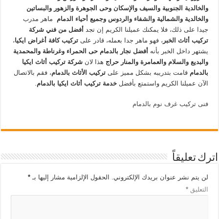
والخالدية الجنوبية والسيف والإسكان و
حى الجوهرة والزهور والبساتين
والخالدية والشمالية والشفاء والردوس وجميع أحياء الدمام
ماهر مدرب
جيدا على ذلك، فلا يمكنك عميلنا الكريم إن تجد
أفضل من فني شركة
تركيب أثاث الخبر
، فهو ماهر جدا بعمله، قادر على
تركيب كافة أغراض ايكيا
،
يشتهر داخل الخبر بأنه
أفضل نجار بالدمام حى الحمراء وغرناطة والمحمدية
والبديع والسلام والعمامرة والمنار حراج
هذا لان
شركة تركيب أثاث ايكيا
بالدمام
قامت بتدريبه بشكل مميز على
تركيب الأثاث بالدمام
، فقم بالاتصال
الآن عميلنا الكريم واستمتع بأفضل
خدمة تركيب أثاث ايكيا بالدمام
.
فنى تركيب غرف نوم بالدمام
اترك تعليقاً
لن يتم نشر عنوان بريدك الإلكتروني.
الحقول الإلزامية مشار إليها بـ
*
التعليق
*