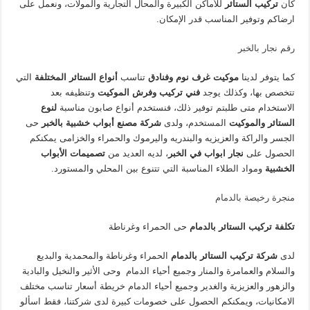
كان
تركيب الستائر
للأماكن الكبيرة والمحال التجارية والمولات، ونعمل على
ارضاكم وتوفير المناسب قدر الإمكان.
رقم نجار بالخبر
كما يتوفر لدينا
موكيت غرف نوم وفنادق
تناسب
أنواع الستائر المختلفة
التي
تتخصص بها، وكذلك يوجد
فني تركيب وفرش الموكيت
وتنظيفه بعد
الاستخدام متى طلبتم توفير ذلك، فنستخدم أنواع صابون مناسبة
لنوع
الستائر والموكيت
المستخدم، ولدى
شركة مصنع أبواب خشبية بالخبر
حى
الجسر والراكة والعزيزيه والبندريه واليرموك والحمراء والخزامى يمكنكم
الحصول على
نجار ابواب في الخبر
، لديه العديد من
تصميمات الأبواب
الخشبية
ومواد الطلاء المناسبة التي تتنوع بين المحلي والمستورد.
منجرة رخيصة بالدمام
تكلفة تركيب الستائر بالدمام
حى الحمراء وغرناطة
لدى
شركة تركيب الستائر بالدمام
الحمراء وغرناطة والمحمدية والبديع
والسلام والعمامرة والمنار وجميع أحياء الدمام وحى الأثير والنخيل والبادية
والزهور والعزيزية والغدير وجميع أحياء الدمام خريطة أسعار تناسب مختلف
الامكانيات، ويمكنكم الحصول على خصومات كبيرة لدى شركتنا، فقط اسألو