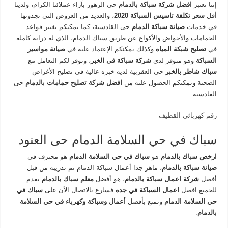
إننا نعتبر
افضل شركة سباكة بالدمام
حى الزهور بآراء عملائنا الكرام، ولدينا
أقل
سعر تكلفة تاسيس السباكة 2020
، والعديد من العروض التي تجدونها
في خدمات
صيانة سباكة الدمام
حى القادسية، كما يمكنكم تغيير قواعد
الحمامات والأحواض والأكواع عن طريق سباك الدمام، الذي له دراية كاملة
في
تصليح شبكة المياه
وكذلك يمكنكم الإعتماد عليه في
صيانة مواسير
السباكة
وهو متوفر لدى
شركة سباكة فى الخبر
، ونوفر لكم التعامل مع
سباك شاطر بالخبر
حى العقربية لديه خبره عالية في تصليح الأغراض
الصحية ويمكنكم الحصول عليه من
افضل شركة تصليح حمامات بالدمام
حى
القادسية.
رقم كهربائي القطيف
سباك في حي السلامة الدمام حى العنود
ارخص سباك بالدمام
هو
سباك في حي السلامة الدمام
هو محترف في
صيانة سباكة بالدمام
، ماهر جدا أعمال سباكة الدمام تم تدريبه من قبل
أفضل
شركة اعمال سباكة بالدمام
، هو أفضل
معلم سباك بالدمام
يقدم
للجميع افضل
اعمال السباكة في جده
فسارع بالاتصال الأن على
سباك في
حي السلامة الدمام
وتمتع بأفضل
أعمال وسباكة وكهرباء في حي السلامة
بالدمام
.