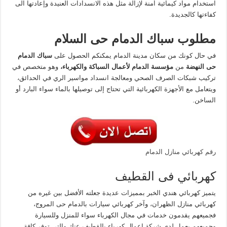
استخدام مواد كيمائية آمنة لإزالة مثل هذه الانسدادات العنيدة وإعادتها الى
كفاءتها كالجديدة.
مطلوب سباك الدمام حى السلام
في حال كونك من سكان مدينة الدمام يمكنكم الحصول على
سباك الدمام
حى النهضة
من
مؤسسة الدمام لأعمال السباكة والكهرباء،
وهو متخصص في
تركيب شبكات الصرف الصحي ومعالجة انسداد مواسير الري في الحدائق،
ويتعامل مع الأجهزة الكهربائية التي تحتاج إلى توصيلها بالماء سواء البارد أو
الساخن.
رقم كهربائي منازل الدمام
كهربائي فى القطيف
يتميز كهربائي هندي الخبر بمميزات عديدة جعلته الأفضل بين غيره من
كهربائي منازل الظهران، وآخر كهربائي سيارات بالدمام حى المروج،
فجميعهم يقدمون خدمات في مجال الكهرباء سواء للمنزل وللسيارة
وجميعهم يعمل لدى شركة اعمال كهرباء بالقطيف عنك والتي توفر كافة