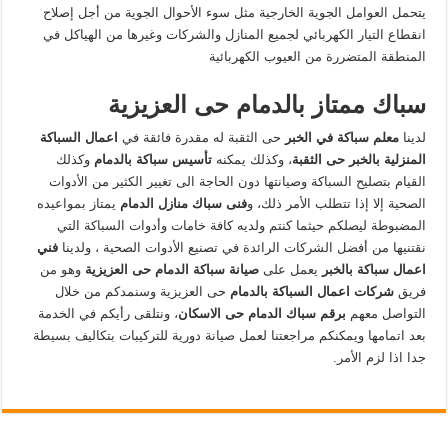
يتحمل العوامل الجوية الخارجية مثل سوء الأحوال الجوية من أجل إصلاح
انقطاع التيار الكهربائي لجميع المنازل والشركات وغيرها من الهياكل في
المنطقة المتضررة من العيوب الكهربائية
سباك ممتاز بالدمام حى العزيزية
لدينا
معلم سباكة في الخبر
حى الثقبة له مقدرة فائقة في
اعمال السباكة
المنزلية بالخبر حى الثقبة
، وكذلك يمكنه
تأسيس سباكة بالدمام
وكذلك
القيام بتصليح السباكة وصيانتها دون الحاجة الى تغيير الكثير من الأدوات
الصحية إلا إذا تتطلب الأمر ذلك، و
فنى سباك منازل
الدمام
يمتاز بمواعيده
المضبوطة ليصلكم حيثما كنتم ولديه كافة خامات وأدوات السباكة التي
نقتنيها من أفضل الشركات الرائدة في تصنيع الأدوات الصحية ، ولدينا
فني
اعمال سباكة بالخبر
يعمل على
صيانة سباكة الدمام حى العزيزية
وهو من
فريق
شركات اعمال السباكة بالدمام
حى العزيزية وسنمدكم من خلال
التواصل معهم
برقم سباك الدمام حى الاسكان
، ونتلقى رأيكم في الخدمة
بعد اتمامها ويمكنكم مراجعتنا لعمل صيانة دورية للتركيبات بتكاليف بسيطة
جدا اذا لزم الأمر.