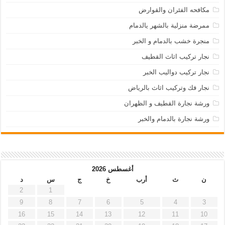
مكافحه الفئران والقوارض
ممرضة منزلية بالشهر يالدمام
منجرة خشب بالدمام و الخبر
نجار تركيب اثاث القطيف
نجار تركيب دواليب الخبر
نجار فك وتركيب اثاث بالرياض
ورشة نجارة القطيف و الظهران
ورشة نجارة بالدمام والخبر
أغسطس 2026
ن
ث
أرب
خ
ج
س
د
2
1
9
8
7
6
5
4
3
16
15
14
13
12
11
10