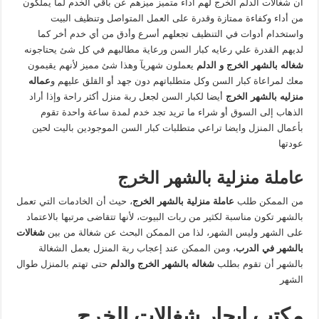
ان شغالات الدلم الخرج لهم أداء متميز ميزهم عن باقي الخدم لما يملكون
من أداء وكفاءة ممتازة وقدرة على العمل المتواصل وتنظيف البيت
واستخدام أدوات في التنظيف تجعلهم أسرع وأدق من أي خدم أخر كما
لديهم القدرة علي رعايه كبار السن ورعاية مطالبهم في كل شئ يحتاجونه
شغاله بالشهر الخرج و الدلم
يعملون شهريآ وهذا شئ مميز لأنهم يقيمون
معك لمراعاة كبار السن وكل متطلباتهم دون جهد أو القلق عليهم و
عماله
منزليه بالشهر الخرج
أيضا لكبار السن لجعل ربة منزل أكثر راحة وإذا أراد
الذهاب إلى السوق أو شراء ما تريد تجد خدم لمدة ساعة واحدة تقوم
بأعمال المنزل وايضا تراعي متطلبات كبار السن الموجودين باليت لحين
عودتها
عاملة منزلية بالشهر الخرج
من الممكن طلب
عاملة منزلية بالشهر الخرج
، حيث أن الخادمات التي تعمل
بالشهر تكون مناسبة لكثير من ربات البيوت، لأنها تتقاضى مرتبها بالاعتماد
على الشهر وليس الشهر، لذا من الممكن البحث عن شغالة من بين
شغالات
بالشهر في الدرب
، ومن الممكن عند إعجاب ربة المنزل بعمل الشغالة
بالشهر أن تقوم بطلب
شغاله بالشهر الخرج والدلم
حتى تهتم بالمنزل طوال
الشهر
مكتب ايجار شغالات الخرج