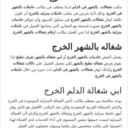
مكتب
شغالات بالشهر فى الدلم
لدينا مختلف عن مكاتب
عاملات بالشهر
فى الخرج
، وذلك لأننا نحرص في مكتب
عاملات منزليه بالخرج
أن تكون
تكلفة ايجار
شغالات بالشهر الخرج
في متناول الجميع، وأن تتوافر
خادمات
بالشهر الخرج
بصورة مُتسقة مع المعايير التي يحتاجها العميل في
عاملات
منزلية بالشهر الخرج
لذا نحن أفضل مكاتب
ارقام شغالات بالشهر الخرج
.
شغاله بالشهر الخرج
يفضل البعض
خادمات بالشهر الخرج
أو
ابي شغاله بالشهر تعرف تطبخ
لذا
نقوم بعرض
شغاله تطبخ بالشهر
لكي يحصل العميل على
دلالات شغالات
الخرج
وكذلك نُوفر
شغالات بالشهر فى الدلم
ذات خبرة من خلال
عاملات
بالشهر فى الخرج
.
ابي شغالة الدلم الخرج
يوجد منافسة بين معظم مكاتب تأجير العمالة المنزلية الموجودة في الخرج
والدلم بالمملكة العربية السعودية ولكن نجد المكتب الأفضل هو الذي يوفر
أمهر عاملة منزلية بالشهر الخرج وشغاله بالشهر الخرج والدلم لأن العمالة
المنزلية ليست جميعها بنفس المستوى في أداء الخدمات لدى العملاء لهذا
اعتمدوا على مكتب متخصص مثل مكتبنا وسوف تحصلون على أفضل