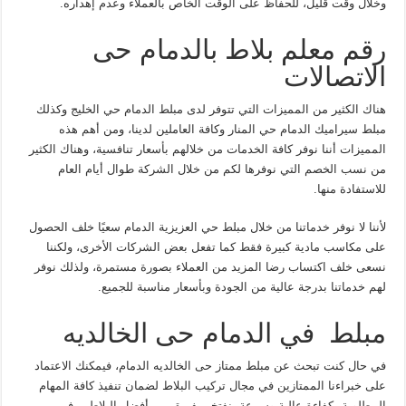
وخلال وقت قليل، للحفاظ على الوقت الخاص بالعملاء وعدم إهداره.
رقم معلم بلاط بالدمام حى
الاتصالات
هناك الكثير من المميزات التي تتوفر لدى مبلط الدمام حي الخليج وكذلك
مبلط سيراميك الدمام حي المنار وكافة العاملين لدينا، ومن أهم هذه
المميزات أننا نوفر كافة الخدمات من خلالهم بأسعار تنافسية، وهناك الكثير
من نسب الخصم التي نوفرها لكم من خلال الشركة طوال أيام العام
للاستفادة منها.
لأننا لا نوفر خدماتنا من خلال مبلط حي العزيزية الدمام سعيًا خلف الحصول
على مكاسب مادية كبيرة فقط كما تفعل بعض الشركات الأخرى، ولكننا
نسعى خلف اكتساب رضا المزيد من العملاء بصورة مستمرة، ولذلك نوفر
لهم خدماتنا بدرجة عالية من الجودة وبأسعار مناسبة للجميع.
مبلط في الدمام حى الخالديه
في حال كنت تبحث عن مبلط ممتاز حى الخالديه الدمام، فيمكنك الاعتماد
على خبراءنا الممتازين في مجال تركيب البلاط لضمان تنفيذ كافة المهام
المطلوبة بكفاءة عالية وسرعة، نفتخر بفريق من أفضل البلاطين في