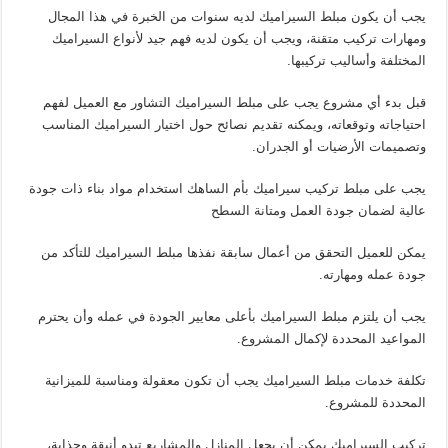
يجب أن يكون مبلط السيراميك لديه سنوات من الخبرة في هذا المجال
ومهارات تركيب متقنة، ويجب أن يكون لديه فهم جيد لأنواع السيراميك
المختلفة وأساليب تركيبها.
قبل بدء أي مشروع يجب على مبلط السيراميك التشاور مع العميل لفهم
احتياجاته وتوقعاته، ويمكنه تقديم نصائح حول اختيار السيراميك المناسب
وتصميمات الأرضيات أو الجدران.
يجب على مبلط تركيب سيراميك بأم الساهك استخدام مواد بناء ذات جودة
عالية لضمان جودة العمل ومتانة السطح
يمكن للعميل التحقق من أعمال سابقة نفذها مبلط السيراميك للتأكد من
جودة عمله ومهارته.
يجب أن يلتزم مبلط السيراميك بأعلى معايير الجودة في عمله وأن يحترم
المواعيد المحددة لإكمال المشروع.
تكلفة خدمات مبلط السيراميك يجب أن تكون معقولة ومناسبة للميزانية
المحددة للمشروع.
تركيب السيراميك يمكن أن يجعل المنازل والمشاريع تبدو أنيقة وجذابة،