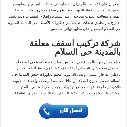
الجدران على الأسقف والجدران الداخلية في مختلف المباني وايضا وضع
الجص والتأكد من إخفاء العيوب حيث يقوم معلم جبس وديكور بالمدينة
المنورة بمعالجة العيوب من خلال سد المسام وإصلاح التقييدات وبعد تثبيت
الألواح يتم تطبيق طبقات إضافية من ديكورات الأسقف في المدينة المنورة
حى السلام للحصول على مظهر نهائي متناسق.
شركة تركيب اسقف معلقة
بالمدينة حى السلام
معلم جبس بورد بالمدينة حي العنابس يمتلك خبرة كبيرة في استخدام
الدريوال سواء على الجدران أو الأسقف كما يقوم بربط ألواح الجبس
بالإطار الداخلي للمبنى وبعد ذلك يتولى
معلم ديكورات جبس المدينة حى
السلام
تحضير الألواح للطلاء من خلال معالجة الوصلات وإخفاء أي عيوب
ظاهرة ايضا وعند تواصلكم مع ديكورات جبسية حي العنابس بالمدينة
يمكنكم طلب خدمات تركيب بلاط السقف وكذلك بناء الجدران الفاصلة.