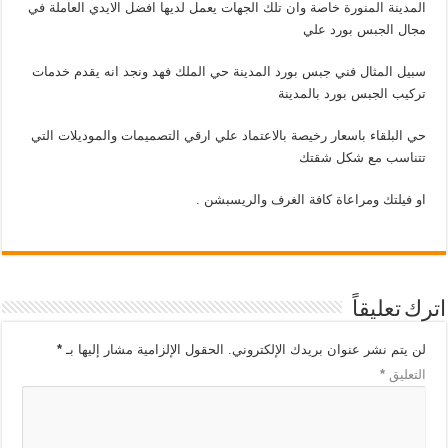
المدينة المنورة خاصة وان تلك الجهات يعمل لديها افضل الايدي العاملة في
مجال الجبس بورد علي
سبيل المثال فني جبس بورد المدينة حي الملك فهد ونجد انه يقدم خدمات
تركيب الجبس بورد بالمدينة
حي البلقاء باسعار رخيصة بالاعتماد علي ارقي التصميمات والموديلات التي
تتناسب مع شكل شقتك
او فيلتك ومراعاة كافة الغرف والريسبشن .
اترك تعليقاً
لن يتم نشر عنوان بريدك الإلكتروني.
الحقول الإلزامية مشار إليها بـ
*
التعليق
*