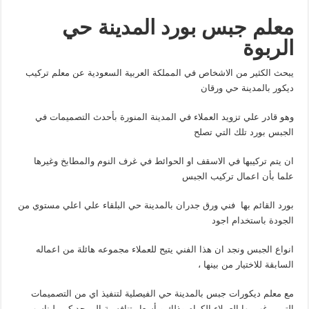
معلم جبس بورد المدينة حي
الربوة
يبحث الكثير من الاشخاص في المملكة العربية السعودية عن معلم تركيب
ديكور بالمدينة حي ورقان
وهو قادر علي تزويد العملاء في المدينة المنورة بأحدث التصميمات في
الجبس بورد تلك التي تصلح
ان يتم تركيبها في الاسقف او الحوائط في غرف النوم والمطابخ وغيرها
علما بأن اعمال تركيب الجبس
بورد القائم بها فني ورق جدران بالمدينة حي البلقاء علي اعلي مستوي من
الجودة باستخدام اجود
انواع الجبس ونجد ان هذا الفني يتيح للعملاء مجموعه هائلة من اعماله
السابقة للاختيار من بينها ،
مع معلم ديكورات جبس بالمدينة حي الفيصلية لتنفيذ اي من التصميمات
التي يرغب بها العملاء الكرام وذلك وبأسعار تنافسية الي حد كبير ليناسب