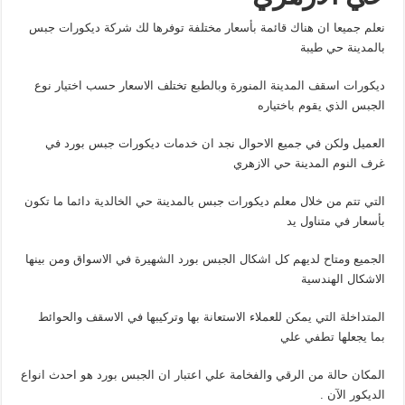
نعلم جميعا ان هناك قائمة بأسعار مختلفة توفرها لك شركة ديكورات جبس
بالمدينة حي طيبة
ديكورات اسقف المدينة المنورة وبالطبع تختلف الاسعار حسب اختيار نوع
الجبس الذي يقوم باختياره
العميل ولكن في جميع الاحوال نجد ان خدمات ديكورات جبس بورد في
غرف النوم المدينة حي الازهري
التي تتم من خلال معلم ديكورات جبس بالمدينة حي الخالدية دائما ما تكون
بأسعار في متناول يد
الجميع ومتاح لديهم كل اشكال الجبس بورد الشهيرة في الاسواق ومن بينها
الاشكال الهندسية
المتداخلة التي يمكن للعملاء الاستعانة بها وتركيبها في الاسقف والحوائط
بما يجعلها تطفي علي
المكان حالة من الرقي والفخامة علي اعتبار ان الجبس بورد هو احدث انواع
الديكور الآن .