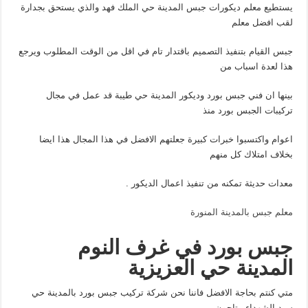
يستطيع معلم ديكورات جبس المدينة حي الملك فهد والذي يستحق بجدارة
لقب افضل معلم
جبس القيام بتنفيذ التصميم باقتدار تام في اقل من الوقت المطلوب ويرجع
هذا لعدة اسباب من
بينها ان فني جبس بورد وديكور المدينة حي طيبة قد عمل في مجال
تركيبات الجبس بورد منذ
اعوام واكتسبوا خبرات كبيرة جعلتهم الافضل في هذا المجال هذا ايضا
بخلاف امتلاك كل منهم
معدات حديثة تمكنه من تنفيذ اعمال الديكور .
معلم جبس بالمدينة المنورة
جبس بورد في غرف النوم
المدينة حي العزيزية
متي كنتم بحاجة الافضل فاننا نحن شركة تركيب جبس بورد بالمدينة حي
سيد الشهداء متاحون