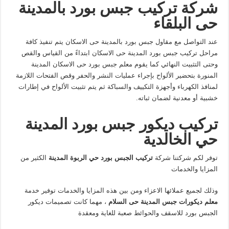
شركة تركيب جبس بورد بالمدينة
حى البلقاء
عند التواصل مع مقاول جبس بورد بالمدينة حى الاسكان يتم تنفيذ كافة
مراحل تركيب جبس بورد المدينة حى الاسكان ابتداءً من القياس والقص
وحتى التثبيت النهائي كما يقوم معلم جبس بورد حى الاسكان المدينة
المنورة بتحضير الألواح بإجراء عمليات النشر والحفر وقص الفتحات اللازمة
لمنافذ الكهرباء وأجهزة التكييف والسباكة ثم يتم تثبيت الألواح في إطارات
خشبية أو معدنية لضمان ثباته.
تركيب ديكور جبس بورد المدينة
حي الخالدية
توفر لكم شركتنا شركة
تركيب الجبس بورد حي الربوة المدينة
الكثير من
المزايا والخدمات
وذلك لجميع عملائها الاعزاء ومن بين هذه المزايا والخدمات توفير خدمة
معلم ديكورات جبس المدينة حى السلام
، مهما كانت تصميمات ديكور
الجبس بورد للاسقف والحوائط صعبة للغاية ومعقدة