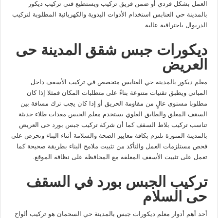
العمل بشكل فردي أو ضمن فريق تركيب ويستطيع فني تركيب ديكور
بالمدينة حي العنابس استخدام الأدوات اليدوية والكهربائية المطلوبة لتركيب
الدريوال باحترافية عالية.
ديكورات جبس شقق المدينة حى
العريض
معلم ديكور بالمدينة حي العنابس متخصص في تركيب الأسقف داخل
المباني ويطبق تقنيات متنوعة بناءً على متطلبات المكان فمثلا إذا كان
مطلوبا مستوى عالٍ من مقاومة الحريق أو إذا كان يجب ترك مسافة بين
السقف المعلق والطابق العلوي يستخدم معلم الجبس معدات طلاء حديثة
تناسب تركيب بلاط السقف كما أن شركة تركيب جبس بورد حى العريض
بالمدينة المنورة تلتزم بكافة معايير الصحة والسلامة أثناء البناء وتحرص على
فحص مستلزمات العمل والتأكد من تثبيت ملامح البناء بطريقة صحيحة كما
تعمل على تثبيت الأسقف المعلقة مع المحافظة على نظافة الموقع.
تركيب الجبس بورد في السقف
حى السلام
أحد أهم أدوار معلم ديكورات جبس بالمدينة حي السحمان هو تركيب ألواح