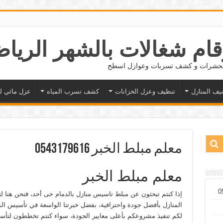
 الحشرات و كشف تسربات وعوازل اسطح
يف المنازل
تنظيف وعزل الخزانات
كشف تسرب المياه
عزل مائي ل
معلم مبلط الخبر 0543179616
معلم مبلط الخبر
إذا كنتم تبحثون عن مبلط تاسيس منازل بالدمام حى أحد، فنحن هنا لت
المنازل بأفضل جودة واحترافية، بفضل خبرتنا الواسعة في تأسيس المن
لكم تنفيذ مشروعكم بأعلى معايير الجودة، سواء كنتم تخططون لتأسي