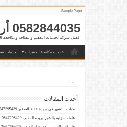
Sample Page
0582844035 أرقام شغالات بالشهر الرياض والدمام وجده
افضل شركة لخدمات التعقيم والنظافه ومكافحة
خدمات مكافحة الحشرات
خدمات تنض
أحدث المقالات
طباخه بالشهر فى بريدة عقلة الصقور 0547295429
عاملة منزلية بالشهر بريدة المذنب 0547295429
خادمات بالشهر بريدة عقلة الصقور 0547295429