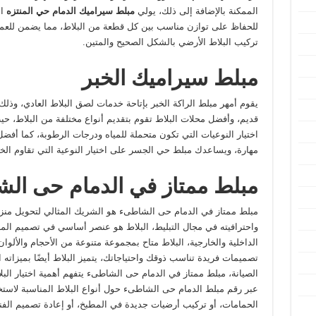
الممكنة بالإضافة إلى ذلك، يولي
مبلط سيراميك الدمام حي المنتزه
اه
للحفاظ على توازن مناسب بين كل قطعة من البلاط، مما يضمن للع
تركيب البلاط الأرضي بالشكل الصحيح والمتين.
مبلط سيراميك الخبر
يقوم أمهر مبلط الراكة الخبر بإتاحة خدمات لصق البلاط العادي، وذلك
قديم، وأفضل محلات البلاط تقوم بتقديم أنواع مختلفة من البلاط، ح
اختيار النوعيات التي تكون متحملة للمياه ودرجات الرطوبة، كما أفضل
مهارة، ويساعدك مبلط حي الجسر على اختيار النوعية التي تقاوم الخ
مبلط ممتاز في الدمام حى ال
مبلط ممتاز في الدمام حى الشاطىء هو الشريك المثالي لتحويل منز
واحترافيته في مجال التبليط، البلاط هو عنصر أساسي في تصميم الم
الداخلية والخارجية، البلاط متاح بمجموعة متنوعة من الأحجام والألو
تصميمات فريدة تناسب ذوقك واحتياجاتك، يتميز البلاط أيضًا بميزاته ا
الصيانة، مبلط ممتاز في الدمام حى الشاطىء يتفهم أهمية اختيار ا
عبر رقم مبلط الدمام حى الشاطىء حول أنواع البلاط المناسبة لاس
الحمامات، أو تركيب أرضيات جديدة في المطبخ، أو إعادة تصميم الفنا