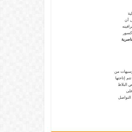
ية
 أن
افيته
 كسور
ناصرية
وسيهات من
تم إتاحتها
ص البلاط
على
 التواصل