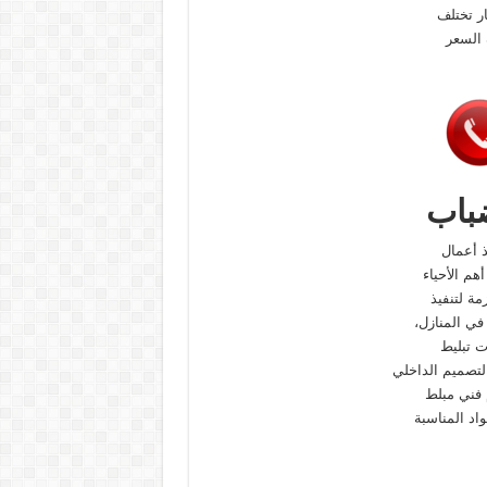
ار تختلف
 السعر
ضباب
ذ أعمال
هم الأحياء
مة لتنفيذ
في المنازل،
ت تبليط
لتصميم الداخلي
 فني مبلط
اد المناسبة