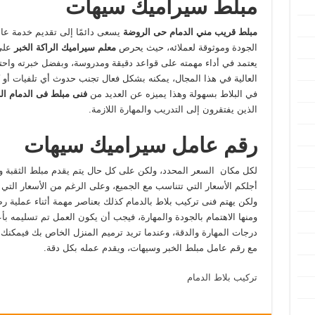
مبلط سيراميك سيهات
مبلط قريب مني الدمام حى الروضة
يسعى دائمًا إلى تقديم خدمة عال
الجودة وموثوقة لعملائه، حيث يحرص
معلم سيراميك الراكة الخبر
على
يعتمد في أداء مهمته على قواعد دقيقة ومدروسة، وبفضل خبرته واحتر
العالية في هذا المجال، يمكنه بشكل فعال تجنب حدوث أي تلفيات أو
في البلاط بسهولة وهذا يميزه عن العديد من
فنى مبلط فى الدمام ال
الذين يفتقرون إلى التدريب والمهارة اللازمة.
رقم عامل سيراميك سيهات
لكل مكان السعر المحدد، ولكن على كل حال يتم يقدم مبلط الثقبة 
أجلكم الأسعار التي تتناسب مع الجميع، وعلى الرغم من الأسعار التي ت
ولكن يهتم فنى تركيب بلاط بالدمام كذلك بعناصر مهمة أثناء عملية ر
ومنها الاهتمام بالجودة والمهارة، فيجب أن يكون العمل تم تسليمه بأ
درجات المهارة والدقة، وعندما تريد ترميم المنزل الخاص بك فيمكنك
مع رقم عامل مبلط الخبر وسيهات، ويقدم عمله بكل دقة.
تركيب بلاط الدمام