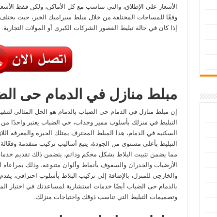
الأسعار على الإطلاق، والتي تتناسب مع كل الأماكن، ولكن فقط الأسع
وفقًا للمساحات المختلفة من خلال مبلط سيراميك الخبر، حيث يختلف
إذا كان في حالة تبليط القصور الشركات الكبرى أو المولات التجارية.
مبلط منازل في الدمام حى ال
إن مبلط منازل في الدمام حى الضباب بالدمام هو الحل المثالي لتنفي
التبليط في منزلك بأسلوب مميز وجذاب، حي الضباب يعتبر واحدًا من أ
السكنية في الدمام، هذا المبلط المحترف يمتلك الخبرة والمعرفة اللاز
التبليط بأعلى مستوى من الجودة، يتبع أساليب تركيب متقدمة وفعّالة 
مما يضمن تثبيت البلاط بشكل محكم ودائم، يتضمن ذلك تقديم خدما
الأرضيات والجدران والسقوف بأنماط وألوان متنوعة، وذلك بمراعاة ا
والخارجي للمنزل، بالإضافة إلى تركيب البلاط بأسلوب احترافي، يقدم
بالدمام حى الضباب أيضًا خدمات استشارية لمساعدتك في اختيار المو
وتصميمات التبليط التي تناسب ذوقك واحتياجات منزلك.