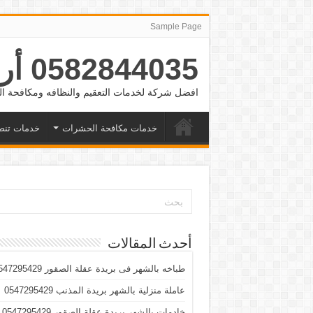
Sample Page
0582844035 أرقام شغالات بالشهر الرياض والدمام وجده
افضل شركة لخدمات التعقيم والنظافه ومكافحة
خدمات مكافحة الحشرات
خدمات تنض
أحدث المقالات
طباخه بالشهر فى بريدة عقلة الصقور 0547295429
عاملة منزلية بالشهر بريدة المذنب 0547295429
خادمات بالشهر بريدة عقلة الصقور 0547295429