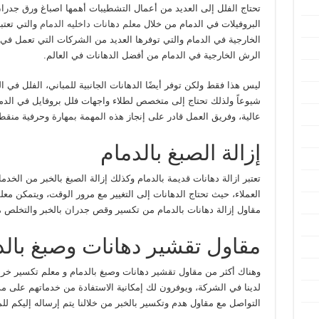
تحتاج الفلل إلى العديد من أعمال التشطيبات أهمها اصباغ ورق جدران
البروفيلات في الدمام من خلال
معلم دهانات داخليه الدمام
والتي تعتب
الخارجية في الدمام والتي توفرها العديد من الشركات التي تعمل في 
الرش الخارجية في الدمام من أفضل الدهانات في العالم.
ليس هذا فقط ولكن توفر أيضًا الدهانات الجانبية للمباني، الفلل في ال
شيوعاً ولذلك تحتاج إلى متخصص لطلاء واجهات فلل بروفايل في الدما
عالية، وفريق العمل قادر على إنجاز هذه المهمة بمهارة وحرفية منقطع
إزالة الصبغ بالدمام
تعتبر ازالة دهانات قديمة بالدمام وكذلك إزالة الصبغ بالخبر من الخدم
العملاء، حيث تحتاج الدهانات إلى التغيير مع مرور الوقت، ويتمكن مع
مقاول إزالة دهانات بالدمام من تكسير وقص جدران بالخبر والتخلص م
مقاول تقشير دهانات وصبغ بالد
وهناك أكثر من مقاول تقشير دهانات وصبغ بالدمام و معلم تكسير خرس
لدينا في الشركة، ويوفرون لك إمكانية الاستفادة من خدماتهم على مدار 24 ساعة، وب
التواصل مع مقاول هدم وتكسير بالخبر من خلالنا يتم إرساله إليكم للم