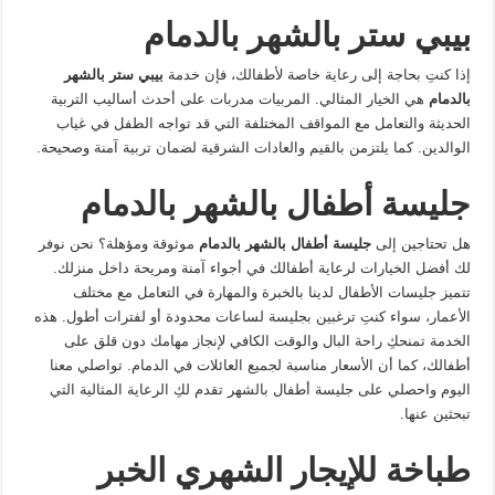
بيبي ستر بالشهر بالدمام
إذا كنتِ بحاجة إلى رعاية خاصة لأطفالك، فإن خدمة
بيبي ستر بالشهر
بالدمام
هي الخيار المثالي. المربيات مدربات على أحدث أساليب التربية
الحديثة والتعامل مع المواقف المختلفة التي قد تواجه الطفل في غياب
الوالدين. كما يلتزمن بالقيم والعادات الشرقية لضمان تربية آمنة وصحيحة.
جليسة أطفال بالشهر بالدمام
هل تحتاجين إلى
جليسة أطفال بالشهر بالدمام
موثوقة ومؤهلة؟ نحن نوفر
لك أفضل الخيارات لرعاية أطفالك في أجواء آمنة ومريحة داخل منزلك.
تتميز جليسات الأطفال لدينا بالخبرة والمهارة في التعامل مع مختلف
الأعمار، سواء كنتِ ترغبين بجليسة لساعات محدودة أو لفترات أطول. هذه
الخدمة تمنحكِ راحة البال والوقت الكافي لإنجاز مهامك دون قلق على
أطفالك، كما أن الأسعار مناسبة لجميع العائلات في الدمام. تواصلي معنا
اليوم واحصلي على جليسة أطفال بالشهر تقدم لكِ الرعاية المثالية التي
تبحثين عنها.
طباخة للإيجار الشهري الخبر