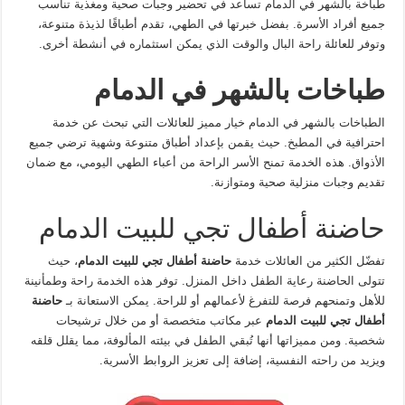
طباخة بالشهر في الدمام تساعد في تحضير وجبات صحية ومغذية تناسب
جميع أفراد الأسرة. بفضل خبرتها في الطهي، تقدم أطباقًا لذيذة متنوعة،
وتوفر للعائلة راحة البال والوقت الذي يمكن استثماره في أنشطة أخرى.
طباخات بالشهر في الدمام
الطباخات بالشهر في الدمام خيار مميز للعائلات التي تبحث عن خدمة
احترافية في المطبخ. حيث يقمن بإعداد أطباق متنوعة وشهية ترضي جميع
الأذواق. هذه الخدمة تمنح الأسر الراحة من أعباء الطهي اليومي، مع ضمان
تقديم وجبات منزلية صحية ومتوازنة.
حاضنة أطفال تجي للبيت الدمام
تفضّل الكثير من العائلات خدمة
حاضنة أطفال تجي للبيت الدمام
، حيث
تتولى الحاضنة رعاية الطفل داخل المنزل. توفر هذه الخدمة راحة وطمأنينة
للأهل وتمنحهم فرصة للتفرغ لأعمالهم أو للراحة. يمكن الاستعانة بـ
حاضنة
أطفال تجي للبيت الدمام
عبر مكاتب متخصصة أو من خلال ترشيحات
شخصية. ومن مميزاتها أنها تُبقي الطفل في بيئته المألوفة، مما يقلل قلقه
ويزيد من راحته النفسية، إضافة إلى تعزيز الروابط الأسرية.