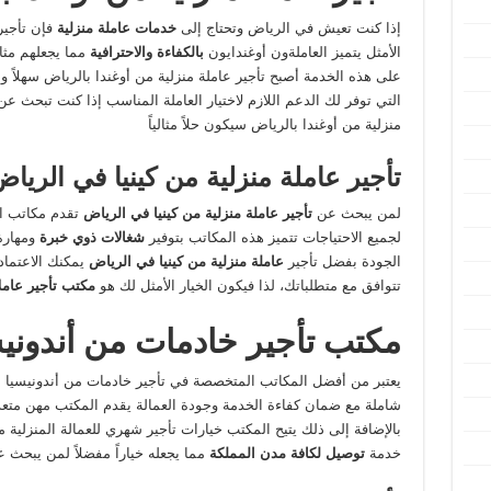
إذا كنت تعيش في الرياض وتحتاج إلى
خدمات عاملة منزلية
فإن تأجير 
الأمثل يتميز العاملةون أوغندايون
بالكفاءة والاحترافية
مما يجعلهم مثال
على هذه الخدمة أصبح تأجير عاملة منزلية من أوغندا بالرياض سهلاً و
التي توفر لك الدعم اللازم لاختيار العاملة المناسب إذا كنت تبحث عن 
منزلية من أوغندا بالرياض سيكون حلاً مثالياً
تأجير عاملة منزلية من كينيا في الريا
لمن يبحث عن
تأجير عاملة منزلية من كينيا في الرياض
تقدم مكاتب الت
لجميع الاحتياجات تتميز هذه المكاتب بتوفير
شغالات ذوي خبرة
ومهارة
الجودة بفضل تأجير
عاملة منزلية من
كينيا في الرياض
يمكنك الاعتماد
تتوافق مع متطلباتك، لذا فيكون الخيار الأمثل لك هو
مكتب تأجير عامل
مكتب تأجير خادمات من أندوني
يعتبر من أفضل المكاتب المتخصصة في تأجير خادمات من أندونيسيا ب
شاملة مع ضمان كفاءة الخدمة وجودة العمالة يقدم المكتب مهن متعد
بالإضافة إلى ذلك يتيح المكتب خيارات تأجير شهري للعمالة المنزلية مم
خدمة
توصيل لكافة مدن المملكة
مما يجعله خياراً مفضلاً لمن يبحث 