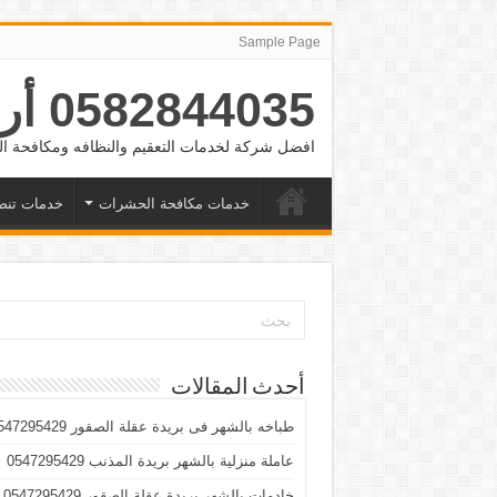
Sample Page
0582844035 أرقام شغالات بالشهر الرياض والدمام وجده
افضل شركة لخدمات التعقيم والنظافه ومكافحة
خدمات مكافحة الحشرات
خدمات تنض
أحدث المقالات
طباخه بالشهر فى بريدة عقلة الصقور 0547295429
عاملة منزلية بالشهر بريدة المذنب 0547295429
خادمات بالشهر بريدة عقلة الصقور 0547295429