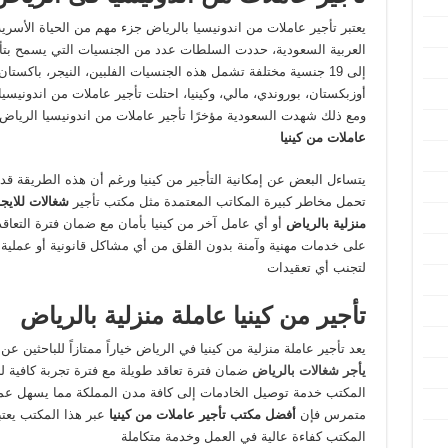
يعتبر تأجير عاملات من اندونيسيا بالرياض جزء مهم من الحياة الأسر
العربية السعودية، حددت السلطات عدد من الجنسيات التي يسمح بتأج
إلى 19 جنسية مختلفة تشمل هذه الجنسيات الفلبين، النيجر، باكستان،
أوزبكستان، بوروندي، مالي، وكينيا، احتلت تأجير عاملات من اندونيسي
ومع ذلك شهدت السعودية مؤخرًا تأجير عاملات من اندونيسيا الرياض م
عاملات من كينيا
يتساءل البعض عن إمكانية التأجير من كينيا ورغم أن هذه الطريقة قد تب
تحمل مخاطر كبيرة المكاتب المعتمدة مثل مكتب تأجير
شغالات للايج
منزلية بالرياض
أو أي عامل آخر من كينيا بأمان مع ضمان فترة التعاق
على خدمات مهنية وآمنة بدون القلق من أي مشاكل قانونية أو عملية لذا
لتجنب أي تعقيدات
تأجير من كينيا عاملة منزلية بالرياض
يعد تأجير عاملة منزلية من كينيا في الرياض خياراً ممتازاً للباحثين 
يأجر شغالات بالرياض
ضمان فترة تعاقد طويلة مع فترة تجربة كافية لل
المكتب خدمة توصيل الخادمات إلى كافة مدن المملكة مما يسهل عملي
متمرس فإن
أفضل مكتب تأجير عاملات من كينيا
عبر هذا المكتب يعت
المكتب كفاءة عالية في العمل وخدمة متكاملة