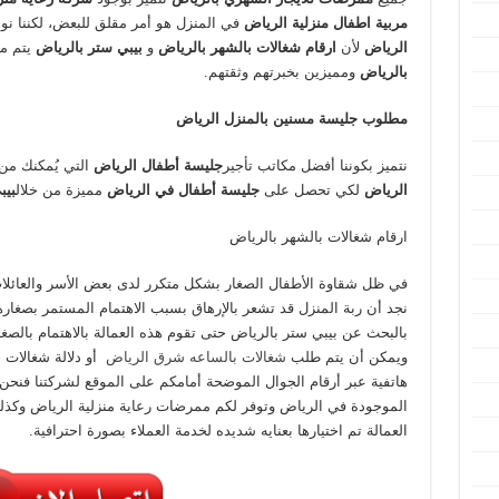
مربية اطفال منزلية الرياض
في المنزل هو أمر مقلق للبعض، لكننا نو
الرياض
لأن
ارقام شغالات بالشهر بالرياض
و
بيبي ستر بالرياض
يتم من
بالرياض
ومميزين بخبرتهم وثقتهم.
مطلوب جليسة مسنين بالمنزل الرياض
نتميز بكوننا أفضل مكاتب تأجير
جليسة أطفال الرياض
التي يُمكنك من
الرياض
لكي تحصل على
جليسة أطفال في الرياض
مميزة من خلال
بيب
ارقام شغالات بالشهر بالرياض
في ظل شقاوة الأطفال الصغار بشكل متكرر لدى بعض الأسر والعائلات 
نجد أن ربة المنزل قد تشعر بالإرهاق بسبب الاهتمام المستمر بصغارها
بالبحث عن بيبي ستر بالرياض حتى تقوم هذه العمالة بالاهتمام بالصغا
ويمكن أن يتم طلب
شغالات بالساعه شرق الرياض
أو دلالة شغالات 
هاتفية عبر أرقام الجوال الموضحة أمامكم على الموقع لشركتنا فنحن 
الموجودة في الرياض وتوفر لكم ممرضات رعاية منزلية الرياض وكذل
العمالة تم اختيارها بعنايه شديده لخدمة العملاء بصورة احترافية.