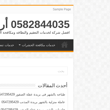
Sample Page
0582844035 أرقام شغالات بالشهر الرياض والدمام وجده
افضل شركة لخدمات التعقيم والنظافه ومكافحة
خدمات مكافحة الحشرات
خدمات تنض
أحدث المقالات
طباخه بالشهر فى بريدة عقلة الصقور 0547295429
عاملة منزلية بالشهر بريدة المذنب 0547295429
خادمات بالشهر بريدة عقلة الصقور 0547295429