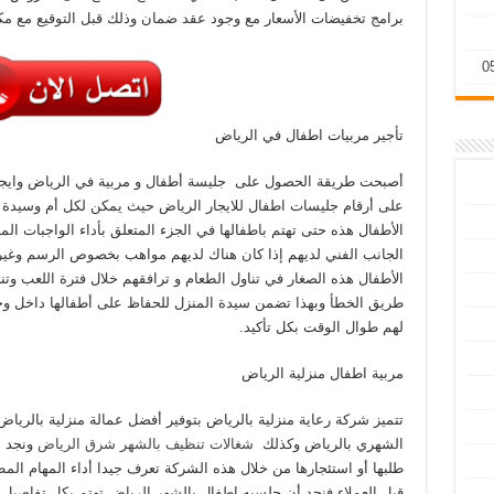
برامج تخفيضات الأسعار مع وجود عقد ضمان وذلك قبل التوقيع مع مك
تأجير مربيات اطفال في الرياض
أصبحت طريقة الحصول على جليسة أطفال و مربية في الرياض وايجار 
على أرقام جليسات اطفال للايجار الرياض حيث يمكن لكل أم وسيد
الأطفال هذه حتى تهتم باطفالها في الجزء المتعلق بأداء الواجبات ال
الجانب الفني لديهم إذا كان هناك لديهم مواهب بخصوص الرسم وغيره
الأطفال هذه الصغار في تناول الطعام و ترافقهم خلال فترة اللعب وت
طريق الخطأ وبهذا تضمن سيدة المنزل للحفاظ على أطفالها داخل وخا
لهم طوال الوقت بكل تأكيد.
مربية اطفال منزلية الرياض
تتميز شركة رعاية منزلية بالرياض بتوفير أفضل عمالة منزلية بالريا
الشهري بالرياض وكذلك
شغالات تنظيف بالشهر شرق الرياض
ونجد أ
طلبها أو استئجارها من خلال هذه الشركة تعرف جيدا أداء المهام الم
قبل العملاء فنجد أن جلسيه اطفال بالشهر الرياض تهتم بكل تفاصيل ا