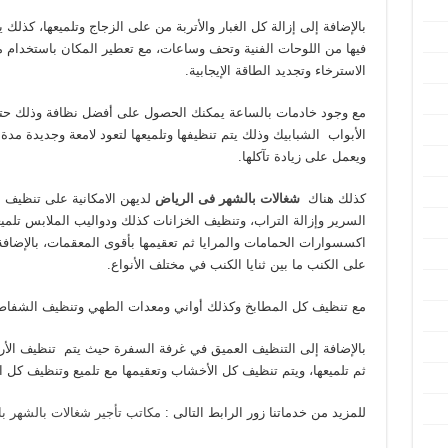
بالإضافة إلى إزالة كل الغبار والأتربة من على الزجاج وتلميعها، كذلك
فيها من اللوحات الفنية وتحف وساعات، مع تعطير المكان باستخدام 
الاسترخاء وتجديد الطاقة الإيجابية.
مع وجود خادمات بالساعة يمكنك الحصول على أفضل نظافة وذلك حتى 
الأبواب الشبابيك وذلك يتم تنظيفها وتلميعها لتعود لامعة وجديدة مدة
ويعمل على زيادة تآكلها.
كذلك هناك
شغالات بالشهر فى الرياض
لديهن الامكانية على تنظيف 
السرير وإزالة التراب، وتنظيف الخزانات كذلك ودواليب الملابس تلميع
اكسسوارات الحمامات والمرايا ثم تعقيمها بأقوى المعقمات، بالإضافة
على الكنب ما بين ثنايا الكنب في مختلف الأنواع.
مع تنظيف كل المطابخ وكذلك أواني ومعدات الطهي وتنظيف الشفاط
بالإضافة إلى التنظيف العميق في غرفة السفرة حيث يتم تنظيف الأر
ثم تلميعها، ويتم تنظيف كل الأخشاب وتعقيمها مع تلميع وتنظيف كل ال
للمزيد من خدماتنا زور الرابط التالى :
مكاتب تأجير شغالات بالشهر ب