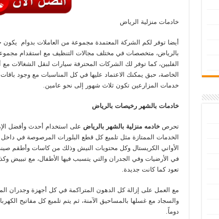
خادمات منزلية الرياض
أيضا توفر لكم الشركة المعتمدة مجموعة من العاملات بدوام يكون 
بالرياض، متخصصات في مختلف مجالات التنظيف مع استقدام مجموعة
الفلبين، كما توفر لك الشركات المحترفة سيارات لنقل الشغالات مع 
الخاصة، حبق يمكنك الاعتماد عليها في كل المناسبات مع وجود باقات
خدمات المزارعين تكون ثلاث شهور إلى نحو عامين.
خادمات بالشهر رخيصات بالرياض
تحرص
خادمه منزلية بالشهر بالرياض
على استخدام أحدث وأفضل الإمك
الخدمات الممتازة مثل تلميع كل قطع البلورات المرصوصة في داخل ال
الأواني الكريستال وكل محتويات النيش وذلك من كاسات وأطقم صيني
في الأرضيات وفي الجدران والتي يتسبب فيها الأطفال، مع تبييض وكذ
تعود كما كانت جديدة.
مع العمل على إزالة كل الدهون المتراكمة في كل أجهزة وجدران الم
والسجاد مع غسلها بالمساحيق الآمنة، ثم يتم تلميع كل مفاتيح الكهرب
دوماً.